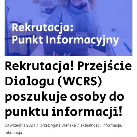
Rekrutacja! Przejście
Dialogu (WCRS)
poszukuje osoby do
punktu informacji!
30 września 2024
przez
Agata Oleńska
aktualności
,
informacja
,
rekrutacja