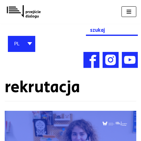
Przejdź
do
treści
Search
for:
PL
rekrutacja