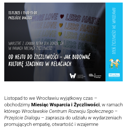
Listopad to we Wrocławiu wyjątkowy czas –
obchodzimy
Miesiąc Wsparcia i Życzliwości
, w ramach
którego
Wrocławskie Centrum Rozwoju Społecznego –
Przejście Dialogu
– zaprasza do udziału w wydarzeniach
promujących empatię, otwartość i wzajemne