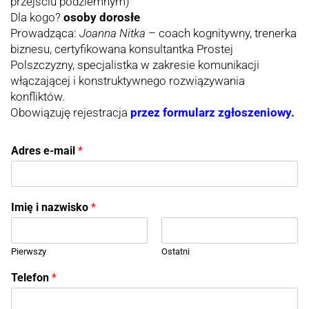
przejściu podziemnym)
Dla kogo?
osoby dorosłe
Prowadząca:
Joanna Nitka
– coach kognitywny, trenerka
biznesu, certyfikowana konsultantka Prostej
Polszczyzny, specjalistka w zakresie komunikacji
włączającej i konstruktywnego rozwiązywania
konfliktów.
Obowiązuję rejestracja
przez formularz zgłoszeniowy.
Adres e-mail
*
Imię i nazwisko
*
Pierwszy
Ostatni
*
Telefon
*
A
d