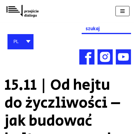
Przejdź
do
treści
Search
for:
PL
15.11 | Od hejtu
do życzliwości –
jak budować