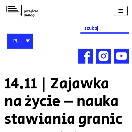
Przejdź
do
treści
Search
for:
PL
14.11 | Zajawka
na życie – nauka
stawiania granic