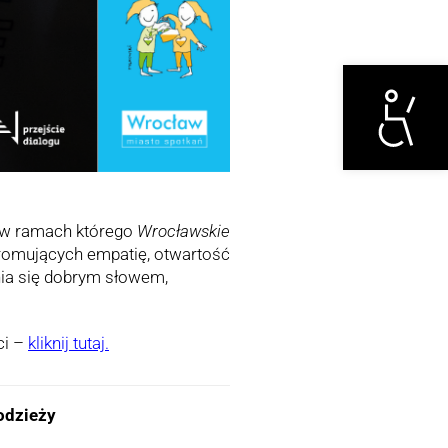
Otwórz narzędzi
 w ramach którego
Wrocławskie
romujących empatię, otwartość
ia się dobrym słowem,
ci –
kliknij tutaj.
łodzieży