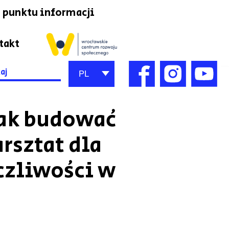
 punktu informacji
takt
h
PL
 jak budować
rsztat dla
czliwości w