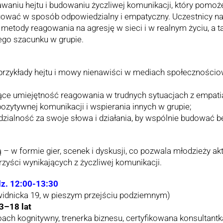
aniu hejtu i budowaniu życzliwej komunikacji, który pomo
agować w sposób odpowiedzialny i empatyczny. Uczestnicy nau
ą metody reagowania na agresję w sieci i w realnym życiu, a 
go szacunku w grupie.
przykłady hejtu i mowy nienawiści w mediach społeczności
ące umiejętność reagowania w trudnych sytuacjach z empati
pozytywnej komunikacji i wspierania innych w grupie;
dzialność za swoje słowa i działania, by wspólnie budować b
ką – w formie gier, scenek i dyskusji, co pozwala młodzieży 
zyści wynikających z życzliwej komunikacji.
dz. 12:00-13:30
Świdnicka 19, w pieszym przejściu podziemnym)
3–18 lat
ach kognitywny, trenerka biznesu, certyfikowana konsultantk