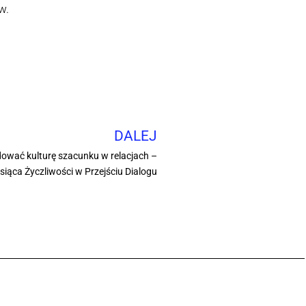
w.
DALEJ
udować kulturę szacunku w relacjach –
iąca Życzliwości w Przejściu Dialogu