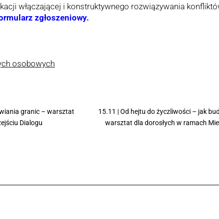
kacji włączającej i konstruktywnego rozwiązywania konfliktó
formularz zgłoszeniowy.
nych osobowych
wiania granic – warsztat
15.11 | Od hejtu do życzliwości – jak b
ejściu Dialogu
warsztat dla dorosłych w ramach Mies