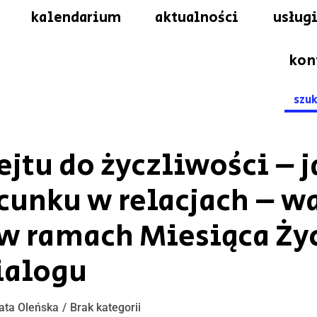
kalendarium
aktualności
usługi
kon
Searc
for:
hejtu do życzliwości –
cunku w relacjach – wa
w ramach Miesiąca Ży
ialogu
ata Oleńska
Brak kategorii