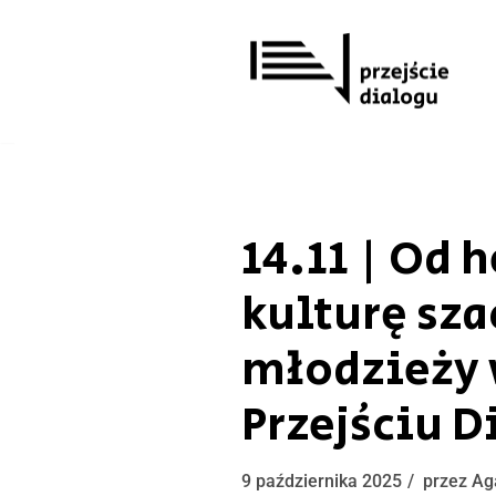
Przejdź
do
treści
14.11 | Od 
kulturę sza
młodzieży 
Przejściu D
9 października 2025
przez
Ag