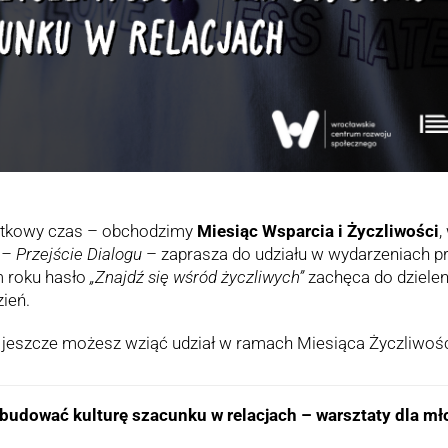
ątkowy czas – obchodzimy
Miesiąc Wsparcia i Życzliwości
,
 Przejście Dialogu
– zaprasza do udziału w wydarzeniach p
m roku hasło
„Znajdź się wśród życzliwych”
zachęca do dzielen
ień.
h jeszcze możesz wziąć udział w ramach Miesiąca Życzliwoś
k budować kulturę szacunku w relacjach – warsztaty dla m