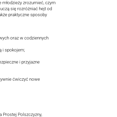
że młodzieży zrozumieć, czym
czą się rozróżniać hejt od
także praktyczne sposoby
owych oraz w codziennych
ą i spokojem;
ezpieczne i przyjazne
aktywnie ćwiczyć nowe
a Prostej Polszczyzny,