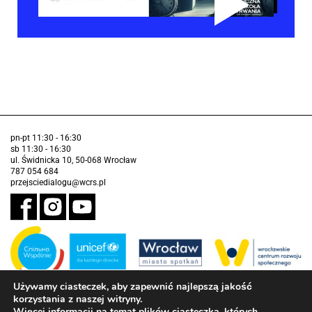
pn-pt 11:30 - 16:30
sb 11:30 - 16:30
ul. Świdnicka 10, 50-068 Wrocław
787 054 684
przejsciedialogu@wcrs.pl
Używamy ciasteczek, aby zapewnić najlepszą jakość
korzystania z naszej witryny.
Zadanie realizowane ze środków Gminy Wrocław w partnerstwie z
Funduszem Narodów Zjednoczonych na Rzecz Dzieci (UNICEF)
Więcej informacji na temat plików ciasteczka, których