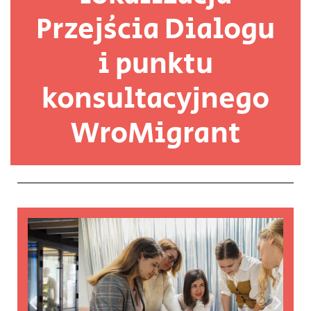
Przejścia Dialogu
i punktu
konsultacyjnego
WroMigrant