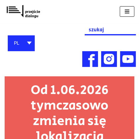
Przejdź
do
treści
Search
for:
PL
Od 1.06.2026
tymczasowo
zmienia się
lokalizacja