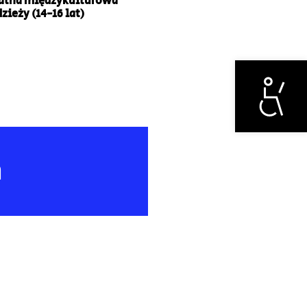
łatna międzykulturowa
zieży (14-16 lat)
Otwórz narzędzi
m