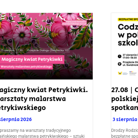
agiczny kwiat Petrykiwki.
27.08 |
arsztaty malarstwa
polskie
etrykiwskiego
spotkan
sierpnia 2026
3 sierpnia
raszamy na warsztaty tradycyjnego
Drodzy Rodzi
aińskiego malarstwa petrykiwskiego – sztuki
bezpłatne spo