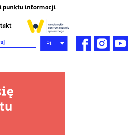
i punktu informacji
takt
h
PL
się
ktu