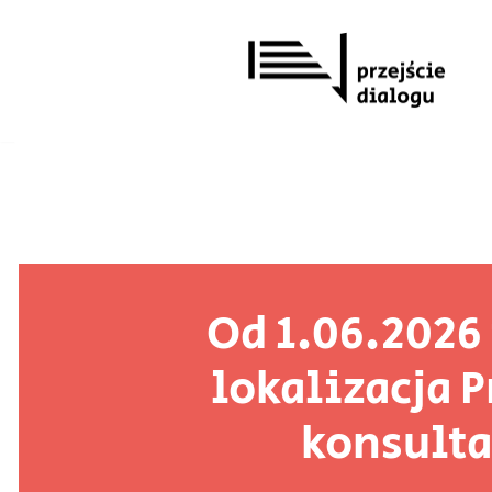
Przejdź
do
treści
Od 1.06.2026
lokalizacja P
konsult