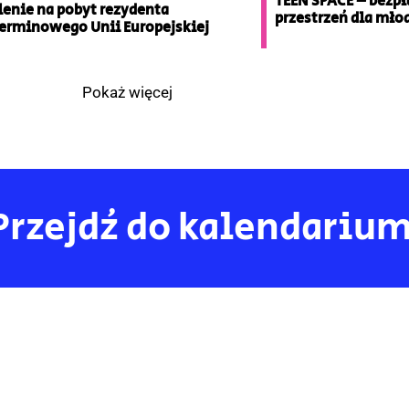
TEEN SPACE – bezp
enie na pobyt rezydenta
przestrzeń dla młod
erminowego Unii Europejskiej
Pokaż więcej
Przejdź do kalendariu