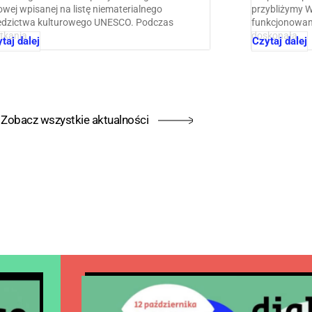
owej wpisanej na listę niematerialnego
przybliżymy 
edzictwa kulturowego UNESCO. Podczas
funkcjonowani
tkania…
doskonała…
taj dalej
Czytaj dalej
Zobacz wszystkie aktualności