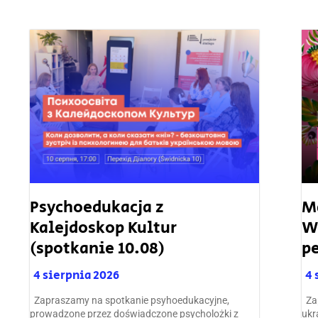
Psychoedukacja z
M
Kalejdoskop Kultur
W
(spotkanie 10.08)
p
4 sierpnia 2026
4 
Zapraszamy na spotkanie psyhoedukacyjne,
Zap
prowadzone przez doświadczone psycholożki z
ukr