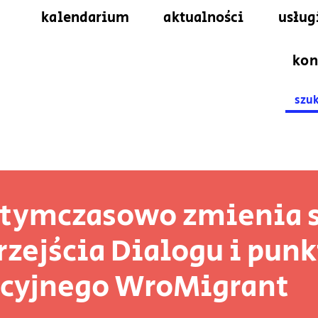
kalendarium
aktualności
usług
kon
Searc
for:
 tymczasowo zmienia 
rzejścia Dialogu i pun
acyjnego WroMigrant