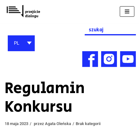
Przejdź
do
treści
Search
for:
PL
Regulamin
Konkursu
18 maja 2023
przez
Agata Oleńska
Brak kategorii