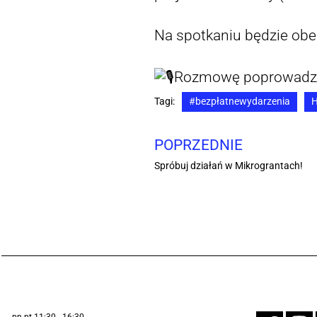
Na spotkaniu będzie obe
Rozmowę poprowadzi 
Tagi:
#bezpłatnewydarzenia
H
POPRZEDNIE
Spróbuj działań w Mikrograntach!