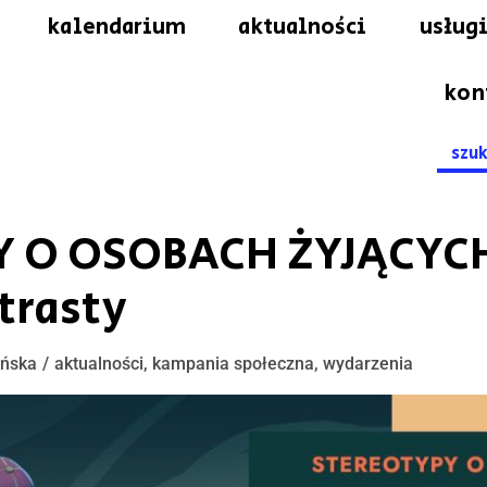
kalendarium
aktualności
usługi
kon
Searc
for:
 O OSOBACH ŻYJĄCYCH 
trasty
eńska
aktualności
,
kampania społeczna
,
wydarzenia