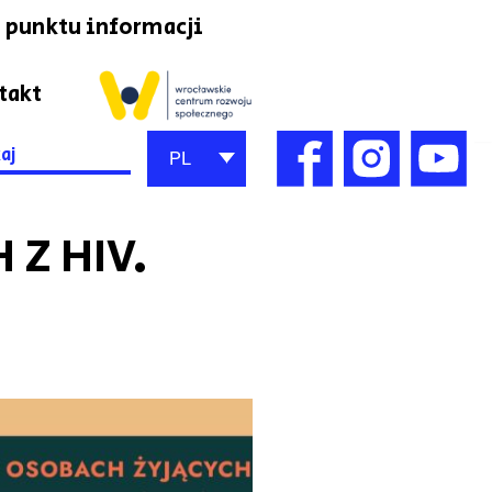
 punktu informacji
takt
h
PL
Z HIV.