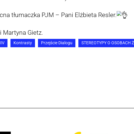
cna tłumaczka PJM – Pani Elżbieta Resler.
Martyna Gietz.
IV
Kontrasty
Przejście Dialogu
STEREOTYPY O OSOBACH Ż