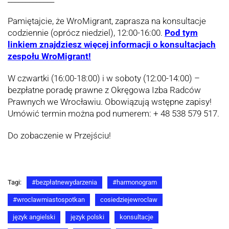
Pamiętajcie, że WroMigrant, zaprasza na konsultacje
codziennie (oprócz niedziel), 12:00-16:00.
Pod tym
linkiem znajdziesz więcej informacji o konsultacjach
zespołu WroMigrant!
W czwartki (16:00-18:00) i w soboty (12:00-14:00) –
bezpłatne poradę prawne z Okręgowa Izba Radców
Prawnych we Wrocławiu. Obowiązują wstępne zapisy!
Umówić termin można pod numerem: + 48 538 579 517.
Do zobaczenie w Przejściu!
Tagi:
#bezpłatnewydarzenia
#harmonogram
#wroclawmiastospotkan
cosiedziejewroclaw
język angielski
język polski
konsultacje