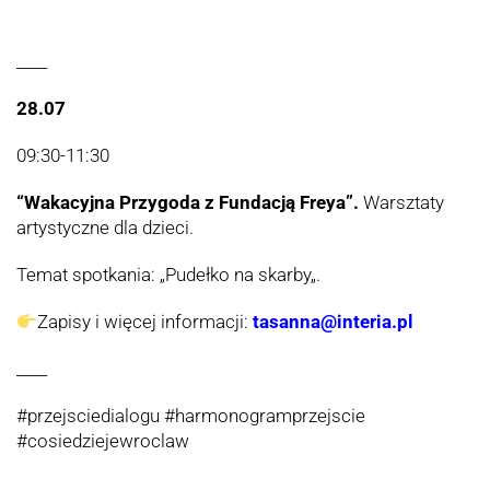
____
28.07
09:30-11:30
“Wakacyjna Przygoda z Fundacją Freya”.
Warsztaty
artystyczne dla dzieci.
Temat spotkania: „
Pudełko na skarby
„.
Zapisy i więcej informacji:
tasanna@interia.pl
____
#przejsciedialogu #harmonogramprzejscie
#cosiedziejewroclaw
_____________