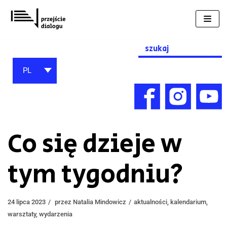
Przejdź
do
treści
Search
for:
PL
Co się dzieje w
tym tygodniu?
24 lipca 2023
przez
Natalia Mindowicz
aktualności
,
kalendarium
,
warsztaty
,
wydarzenia