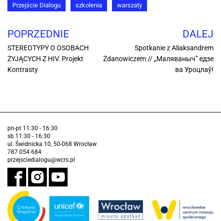
Przejście Dialogu
szkolenia
warszaty
POPRZEDNIE
DALEJ
STEREOTYPY O OSOBACH
Spotkanie z Aliaksandrem
ŻYJĄCYCH Z HIV. Projekt
Żdanowiczem // „Маляваныч” едзе
Kontrasty
ва Уроцлаў!
pn-pt 11:30 - 16:30
sb 11:30 - 16:30
ul. Świdnicka 10, 50-068 Wrocław
787 054 684
przejsciedialogu@wcrs.pl