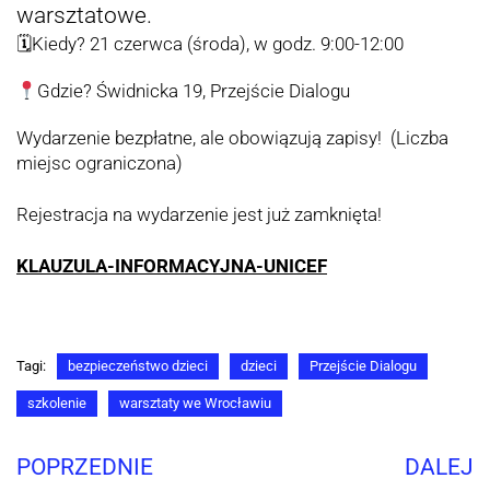
warsztatowe.
🗓Kiedy? 21 czerwca (środa), w godz. 9:00-12:00
Gdzie? Świdnicka 19, Przejście Dialogu
Wydarzenie bezpłatne, ale obowiązują zapisy! (Liczba
miejsc ograniczona)
Rejestracja na wydarzenie jest już zamknięta!
KLAUZULA-INFORMACYJNA-UNICEF
Tagi:
bezpieczeństwo dzieci
dzieci
Przejście Dialogu
szkolenie
warsztaty we Wrocławiu
POPRZEDNIE
DALEJ