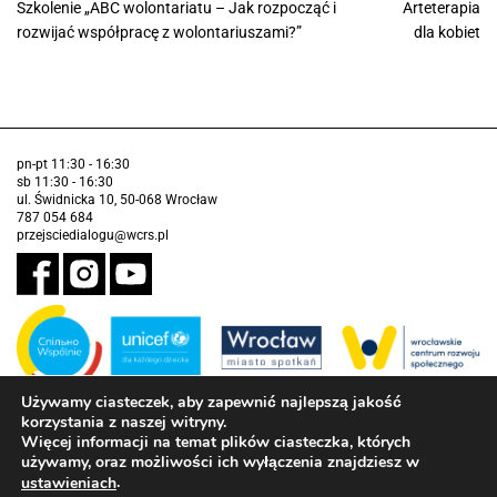
Szkolenie „ABC wolontariatu – Jak rozpocząć i
Arteterapia
rozwijać współpracę z wolontariuszami?”
dla kobiet
pn-pt 11:30 - 16:30
sb 11:30 - 16:30
ul. Świdnicka 10, 50-068 Wrocław
787 054 684
przejsciedialogu@wcrs.pl
Używamy ciasteczek, aby zapewnić najlepszą jakość
korzystania z naszej witryny.
Zadanie realizowane ze środków Gminy Wrocław w partnerstwie z
Funduszem Narodów Zjednoczonych na Rzecz Dzieci (UNICEF)
Więcej informacji na temat plików ciasteczka, których
używamy, oraz możliwości ich wyłączenia znajdziesz w
Deklaracja dostępności
.
ustawieniach