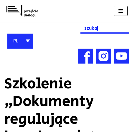
Przejdź
do
treści
Search
for:
PL
Szkolenie
„Dokumenty
regulujące