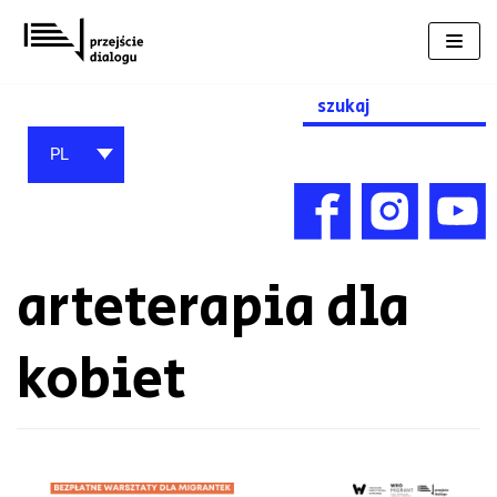
Przejdź
do
treści
Search
for:
PL
arteterapia dla
kobiet