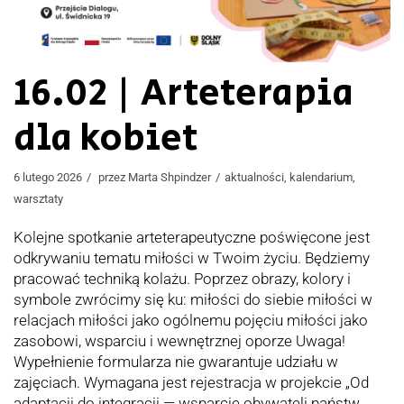
16.02 | Arteterapia
dla kobiet
6 lutego 2026
przez
Marta Shpindzer
aktualności
,
kalendarium
,
warsztaty
Kolejne spotkanie arteterapeutyczne poświęcone jest
odkrywaniu tematu miłości w Twoim życiu. Będziemy
pracować techniką kolażu. Poprzez obrazy, kolory i
symbole zwrócimy się ku: miłości do siebie miłości w
relacjach miłości jako ogólnemu pojęciu miłości jako
zasobowi, wsparciu i wewnętrznej oporze Uwaga!
Wypełnienie formularza nie gwarantuje udziału w
zajęciach. Wymagana jest rejestracja w projekcie „Od
adaptacji do integracji — wsparcie obywateli państw