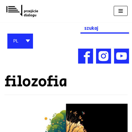
Przejdź
do
treści
Search
for:
PL
filozofia