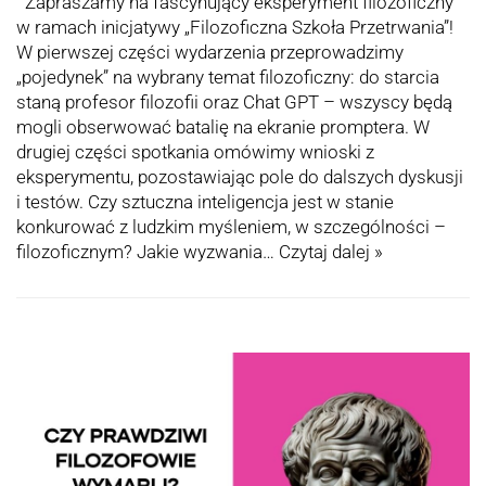
Zapraszamy na fascynujący eksperyment filozoficzny
w ramach inicjatywy „Filozoficzna Szkoła Przetrwania”!
W pierwszej części wydarzenia przeprowadzimy
„pojedynek” na wybrany temat filozoficzny: do starcia
staną profesor filozofii oraz Chat GPT – wszyscy będą
mogli obserwować batalię na ekranie promptera. W
drugiej części spotkania omówimy wnioski z
eksperymentu, pozostawiając pole do dalszych dyskusji
i testów. Czy sztuczna inteligencja jest w stanie
konkurować z ludzkim myśleniem, w szczególności –
filozoficznym? Jakie wyzwania…
Czytaj dalej »