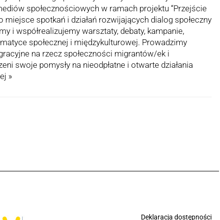
 mediów społecznościowych w ramach projektu “Przejście
to miejsce spotkań i działań rozwijających dialog społeczny
emy i współrealizujemy warsztaty, debaty, kampanie,
tematyce społecznej i międzykulturowej. Prowadzimy
tegracyjne na rzecz społeczności migrantów/ek i
ni swoje pomysły na nieodpłatne i otwarte działania
ej »
Deklaracja dostępności