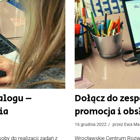
ialogu –
Dołącz do zesp
ia
promocja i obs
16 grudnia 2022
przez
Ewa Ma
by do realizacji zadań z
Wrocławskie Centrum Rozwoj