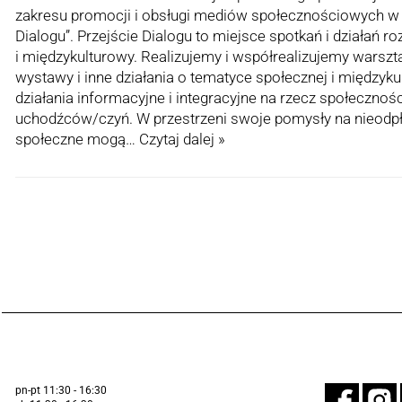
zakresu promocji i obsługi mediów społecznościowych w 
Dialogu”. Przejście Dialogu to miejsce spotkań i działań r
i międzykulturowy. Realizujemy i współrealizujemy warszta
wystawy i inne działania o tematyce społecznej i międzyk
działania informacyjne i integracyjne na rzecz społecznoś
uchodźców/czyń. W przestrzeni swoje pomysły na nieodpła
społeczne mogą…
Czytaj dalej »
pn-pt 11:30 - 16:30