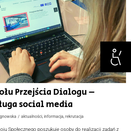
Otwórz narzędzi
ołu Przejścia Dialogu –
ługa social media
gnowska
aktualności
,
informacja
,
rekrutacja
u Społecznego poszukuje osoby do realizacji zadań z