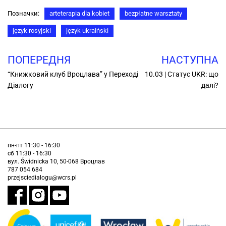
Позначки:
arteterapia dla kobiet
bezpłatne warsztaty
język rosyjski
język ukraiński
ПОПЕРЕДНЯ
НАСТУПНА
“Книжковий клуб Вроцлава” у Переході
10.03 | Статус UKR: що
Діалогу
далі?
пн-пт 11:30 - 16:30
сб 11:30 - 16:30
вул. Świdnicka 10, 50-068 Вроцлав
787 054 684
przejsciedialogu@wcrs.pl