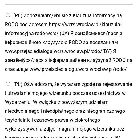
І
(PL) Zapoznałam/em się z Klauzulą Informacyjną
м
я
RODO pod adresem https://wcrs.wroclaw.pl/klauzula-
т
informacyjna-rodo-wcrs/ (UA) Я ознайомився/лася з
е
л
інформаційною клаузулою RODO за посиланням
е
www.przejsciedialogu.wcrs.wroclaw.pl/rodo/(BY) Я
ф
о
азнаёміўся/лася з інфармацыйнай клаўзулай RODO па
н
спасылцы www.przejsciedialogu.wcrs.wroclaw.pl/rodo/
у
i
(PL) Oświadczam, że wyrażam zgodę na rejestrowanie
i utrwalanie mojego wizerunku podczas uczestnictwa w
Wydarzeniu. W związku z powyższym udzielam
nieodwołalnego i nieodpłatnego oraz nieograniczonego
terytorialnie i czasowo prawa wielokrotnego
wykorzystywania zdjęć i nagrań mojego wizerunku bez
konieczności każdorazowego ich zatwierdzania. (UA)