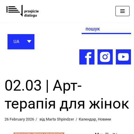
Перейти
до
вмісту
Search
for:
UA
02.03 | Арт-
терапія для жінок
26 February 2026
від
Marta Shpindzer
Календар
,
Новини