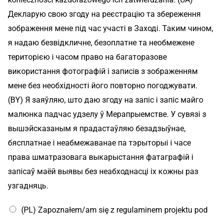
Декларую свою згоду на реєстрацію та збереження
зображення мене під час участі в Заході. Таким чином,
я надаю безвідкличне, безоплатне та необмежене
територією і часом право на багаторазове
використання фотографій і записів з зображенням
мене без необхідності його повторно погоджувати.
(BY) Я заяўляю, што даю згоду на запіс і запіс майго
малюнка падчас удзелу ў Мерапрыемстве. У сувязі з
вышэйсказаным я прадастаўляю безадзыўнае,
бясплатнае і неабмежаванае па тэрыторыі і часе
права шматразовага выкарыстання фатаграфій і
запісаў маёй выявы без неабходнасці іх кожны раз
узгадняць.
(PL) Zapoznałem/am się z regulaminem projektu pod