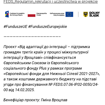
FEDS_Regulamin_rekrutacji i uczestnictwa w projekcie
#FunduszeUE #FunduszeEuropejskie
——————————————————–
Проєкт «Від адаптації до інтеграції – підтримка
громадян третіх країн у процесі міжкультурної
інтеграції у Вроцлаві» співфінансується
Європейським Союзом із Європейського
соціального фонду Plus у рамках програми
«Європейські фонди для Нижньої Сілезії 2021-2027»,
а також коштами державного бюджету на підставі
угоди про фінансування № FEDS.07.06-IP.02-0050/24-
00 від 14.02.2025.
Бенефіціар проєкту: Гміна Вроцлав