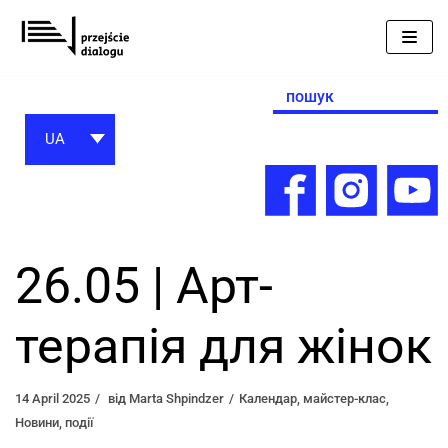
Перейти
до
вмісту
Search
for:
UA
26.05 | Арт-
терапія для жінок
14 April 2025
від
Marta Shpindzer
Календар
,
майстер-клас
,
Новини
,
події