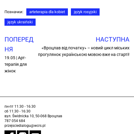
Позначки:
arteterapia dla kobiet
język rosyjski
język ukraiński
ПОПЕРЕД
НАСТУПНА
«Вроцлав від початку» – новий цикл міських
НЯ
прогулянок українською мовою вже на старті!
19.05 | Арт-
терапія для
жінок
пн-пт 11:30 - 16:30
сб 11:30 - 16:30
вул. Świdnicka 10, 50-068 Вроцлав
787 054 684
przejsciedialogu@wcrs.pl