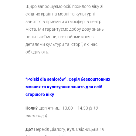
Щиро запрошуємо осіб похилого віку зі
східних країн на мовні та культурні
заняття в приємній атмосфері в центрі
міста. Ми гарантуємо добру дозу знань
польської мови, познайомимося з
деталями культури та історії, які нас
об’єднують.
“Polski dla seniorów”.
Серія безкоштовних
мовних та культурних занять для осіб
старшого віку
Коли?
щоп’ятниці, 13.00 – 14.30
(з 10
листопада)
Де?
Перехід Діалогу, вул. Свідницька 19