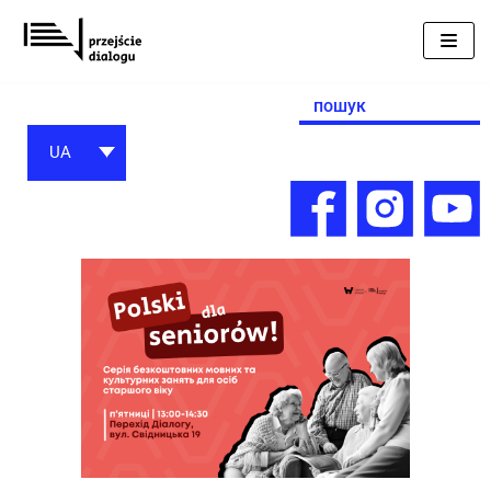
Перейти
до
вмісту
Search
for:
UA