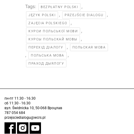
Tags:
,
BEZPŁATNY POLSKI
,
,
JĘZYK POLSKI
PRZEJŚCIE DIALOGU
,
ZAJĘCIA POLSKIEGO
,
КУРСИ ПОЛЬСЬКОЇ МОВИ
,
КУРСЫ ПОЛЬСКАЙ МОВЫ
,
ПЕРЕХІД ДІАЛОГУ
ПОЛЬСКАЯ МОВА
,
,
ПОЛЬСЬКА МОВА
ПРАХОД ДЫЯЛОГУ
пн-пт 11:30 - 16:30
сб 11:30 - 16:30
вул. Świdnicka 10, 50-068 Вроцлав
787 054 684
przejsciedialogu@wcrs.pl