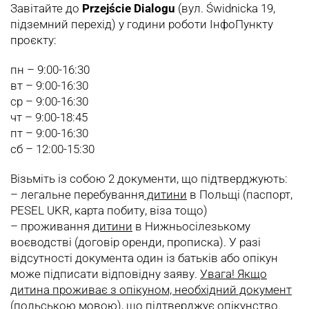
Завітайте до
Przejście Dialogu
(вул. Świdnicka 19,
підземний перехід) у години роботи ІнфоПункту
проєкту:
пн – 9:00-16:30
вт – 9:00-16:30
ср – 9:00-16:30
чт – 9:00-18:45
пт – 9:00-16:30
сб – 12:00-15:30
Візьміть із собою 2 документи, що підтверджують:
– легальне перебування
дитини
в Польщі (паспорт,
PESEL UKR, карта побиту, віза тощо)
– проживання
дитини
в Нижньосілезькому
воєводстві (договір оренди, прописка). У разі
відсутності документа один із батьків або опікун
може підписати відповідну заяву.
Увага! Якщо
дитина проживає з опікуном, необхідний документ
(польською мовою), що підтверджує опікунство.