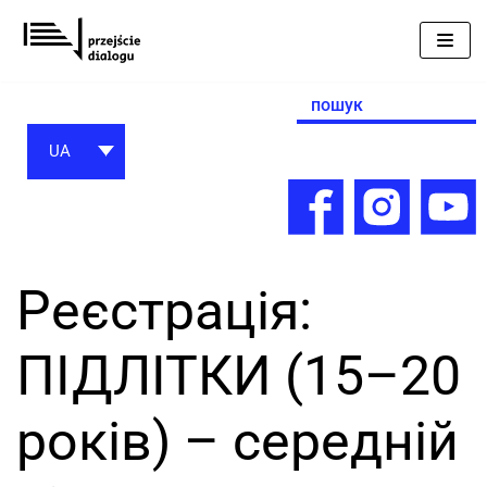
Перейти
до
вмісту
Search
for:
UA
Реєстрація:
ПІДЛІТКИ (15–20
років) – cередній