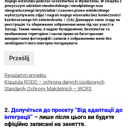
mojego wizerunku podczas uczestnictwa w Wydarzeniu. W związku z
powyższym udzielam nieodwołalnego i nieodpłatnego oraz
nieograniczonego terytorialnie i czasowo prawa wielokrotnego
wykorzystywania zdjęć i nagrań mojego wizerunku bez konieczności
każdorazowego ich zatwierdzania. / (UA) Декларую свою згоду на
реєстрацію та збереження зображення мене під час участі в
Заході. Таким чином, я надаю безвідкличне, безоплатне та
необмежене територією і часом право на багаторазове
використання фотографій і записів з зображенням мене без
необхідності його повторно погоджувати.
Prześlij
Regulamin projektu
Klauzula RODO – ochrona danych osobowych
Standardy Ochrony Małoletnich – WCRS
2.
Долучіться до проєкту “Від адаптації до
інтеграції”
– лише після цього ви будете
офіційно записані на заняття.