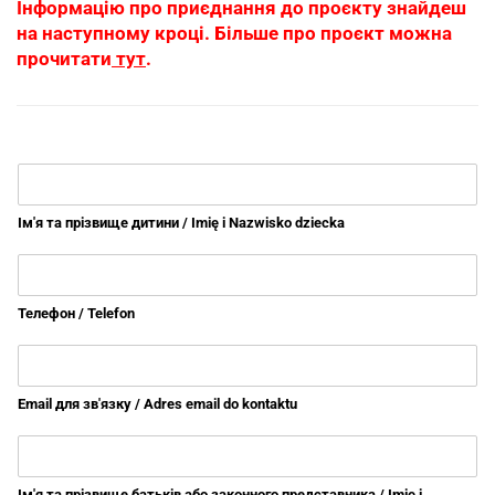
Інформацію про приєднання до проєкту знайдеш
на наступному кроці. Більше про проєкт можна
прочитати
тут
.
Ім'я та прізвище дитини / Imię i Nazwisko dziecka
Телефон / Telefon
Email для зв'язку / Adres email do kontaktu
Ім'я та прізвище батьків або законного представника / Imię i