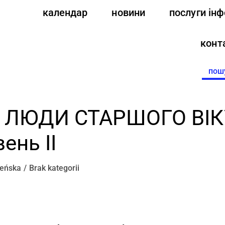
календар
новини
послуги ін
конт
Searc
for:
я: ЛЮДИ СТАРШОГО ВІК
ень II
leńska
Brak kategorii