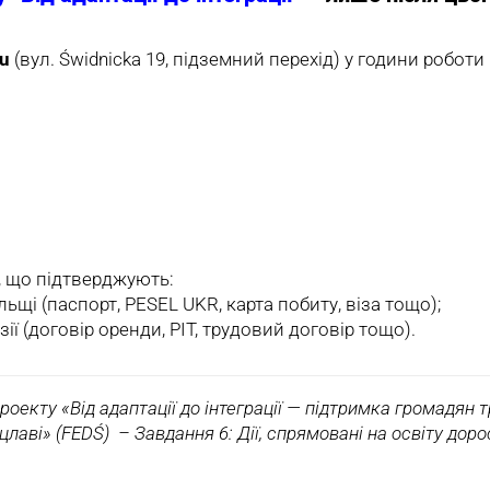
gu
(вул. Świdnicka 19, підземний перехід) у години робот
, що підтверджують:
ьщі (паспорт, PESEL UKR, карта побиту, віза тощо);
ї (договір оренди, PIT, трудовий договір тощо).
оекту «Від адаптації до інтеграції — підтримка громадян тр
оцлаві» (FEDŚ) – Завдання 6: Дії, спрямовані на освіту дор