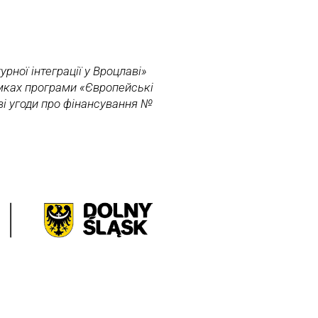
урної інтеграції у Вроцлаві»
мках програми «Європейські
ві угоди про фінансування №