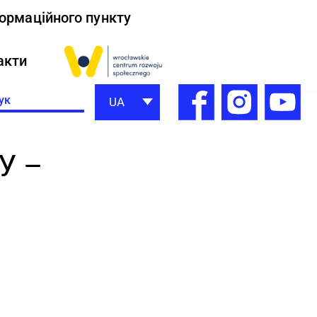
формаційного пункту
акти
h
UA
У –