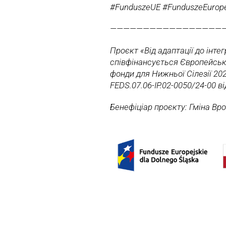
#FunduszeUE #FunduszeEurope
—————————————————
Проєкт «Від адаптації до інтег
співфінансується Європейськ
фонди для Нижньої Сілезії 20
FEDS.07.06-IP.02-0050/24-00 ві
Бенефіціар проєкту: Гміна Вр