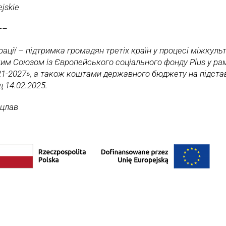
jskie
—–
рації – підтримка громадян третіх країн у процесі міжкульт
им Союзом із Європейського соціального фонду Plus у ра
21-2027», а також коштами державного бюджету на підста
д 14.02.2025.
оцлав