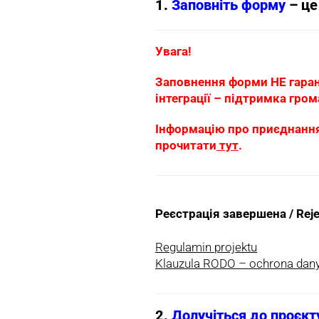
1.
Заповніть форму
– це
Увага!
Заповнення форми НЕ гарант
інтеграції – підтримка гром
Інформацію про приєднання
прочитати
тут
.
Реєстрація завершена / Reje
Regulamin projektu
Klauzula RODO – ochrona da
2.
Долучіться до проєкту