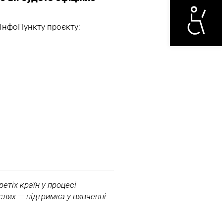
и ІнфоПункту проєкту:
етіх країн у процесі
ослих — підтримка у вивченні