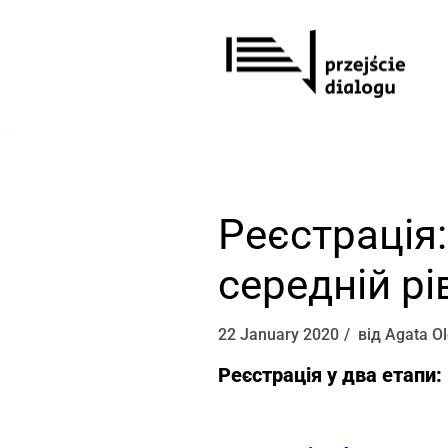
Перейти
до
вмісту
Реєстраці
середній рів
22 January 2020
від
Agata O
Реєстрація у два етапи: