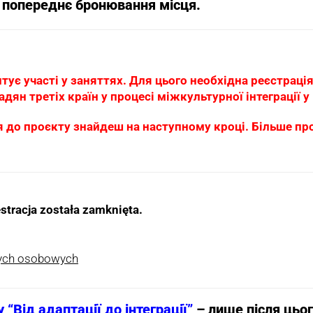
 попереднє бронювання місця.
ує участі у заняттях. Для цього необхідна реєстрація 
адян третіх країн у процесі міжкультурної інтеграції у
 до проєкту знайдеш на наступному кроці. Більше п
stracja została zamknięta.
nych osobowych
 “Від адаптації до інтеграції”
– лише після цьог