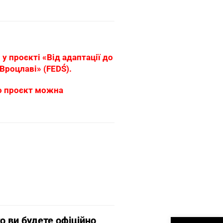
у проєкті «Від адаптації до
 Вроцлаві» (FEDŚ).
ро проєкт можна
Otwórz narzędzi
о ви будете офіційно