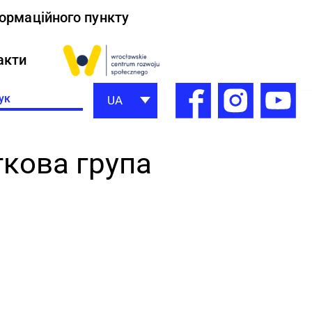
формаційного пункту
акти
h
UA
ткова група