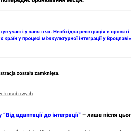
є участі у заняттях. Необхідна реєстрація в проєкті «
 країн у процесі міжкультурної інтеграції у Вроцлаві»
stracja została zamknięta.
nych osobowych
 “Від адаптації до інтеграції”
– лише після цьог