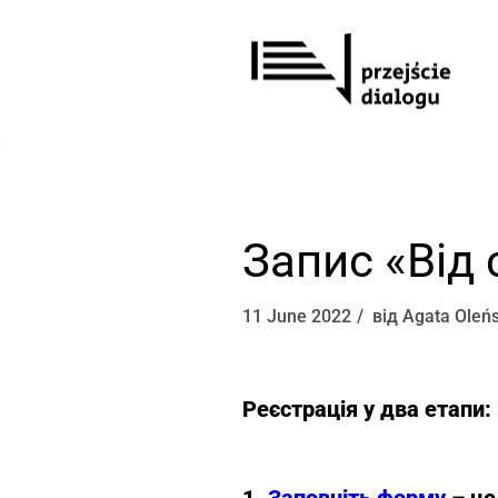
Перейти
до
вмісту
Запис «Від 
11 June 2022
від
Agata Oleń
Реєстрація у два етапи:
1.
Заповніть форму
– це