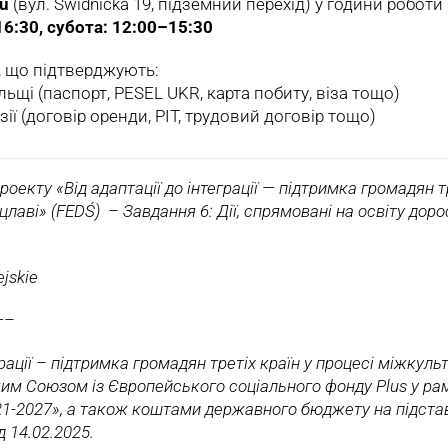
gu
(вул. Świdnicka 19, підземний перехід) у години роботи
6:30, субота: 12:00–15:30
, що підтверджують:
ьщі (паспорт, PESEL UKR, карта побиту, віза тощо)
ї (договір оренди, PIT, трудовий договір тощо)
оекту «Від адаптації до інтеграції — підтримка громадян тр
оцлаві» (FEDŚ) – Завдання 6: Дії, спрямовані на освіту дор
jskie
—–
рації – підтримка громадян третіх країн у процесі міжкульт
им Союзом із Європейського соціального фонду Plus у ра
21-2027», а також коштами державного бюджету на підста
д 14.02.2025.