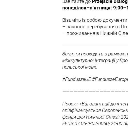
Завітайте до
Przejście Dialo
понеділок–п’ятниця: 9:00–1
Візьміть із собою документи
– законне перебування в Пол
– проживання в Нижній Сілезі
Заняття проходять в рамках пр
міжкультурної інтеграції у Вр
польської мови.
#FunduszeUE #FunduszeEurope
—————————————————
Проєкт «Від адаптації до інтег
співфінансується Європейськ
фонди для Нижньої Сілезії 20
FEDS.07.06-IP.02-0050/24-00 ві