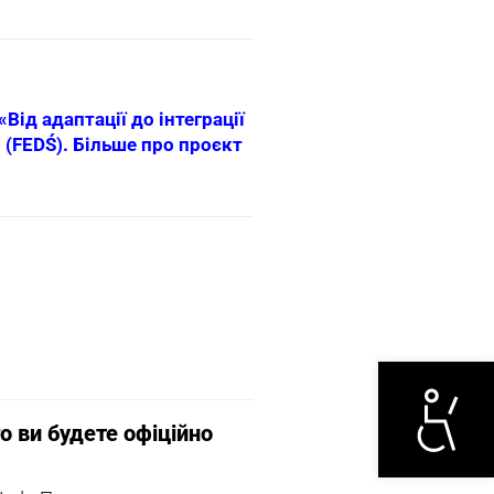
Від адаптації до інтеграції
 (FEDŚ).
Більше про проєкт
Otwórz narzędzi
о ви будете офіційно