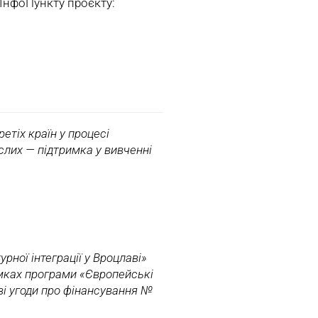
 ІнфоПункту проєкту:
етіх країн у процесі
ослих — підтримка у вивченні
урної інтеграції у Вроцлаві»
мках програми «Європейські
ві угоди про фінансування №