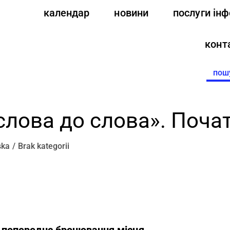
календар
новини
послуги ін
конт
Searc
for:
слова до слова». Поча
ska
Brak kategorii
 попереднє бронювання місця.