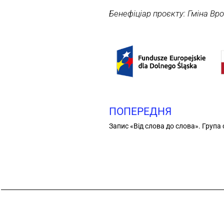
Бенефіціар проєкту: Гміна Вр
ПОПЕРЕДНЯ
Запис «Від слова до слова». Група