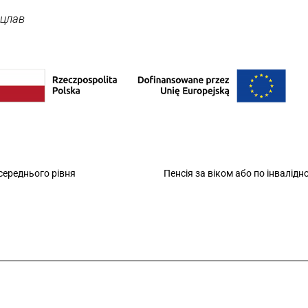
оцлав
 середнього рівня
Пенсія за віком або по інвалідн