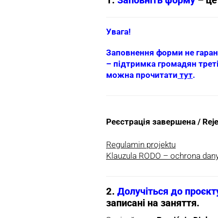
Увага!
Заповнення форми не гаранту
– підтримка громадян третіх
можна прочитати
тут
.
Реєстрація завершена / Reje
Regulamin projektu
Klauzula RODO – ochrona da
2.
Долучіться до проєкту
записані на заняття.