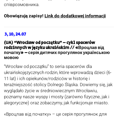
співрозмовника.
Obowiązują zapisy!
Link do dodatkowej informacji
3, 10, 24.07
(UA) “Wrocław od początku” – cykl spacerów
rodzinnych w języku ukraińskim // «Вроцлав від
початку» – серія дитячих прогулянок українською
мовою
“Wrocław od początku” to seria spacerów dla
ukraińskojęzycznych rodzin, które wprowadzą dzieci (6-
11 lat) i ich opiekunów/rodziców w historię i
teraźniejszość stolicy Dolnego Śląska. Dowiemy się, jak
wyglądało życie w średniowiecznym Wrocławiu,
poznamy nasze wyspy i mosty (zarówno fizyczne, jak i
alegoryczne) oraz zobaczymy, jak funkcjonuje miasto.
«Вроцлав від початку» – це серія прогулянок для