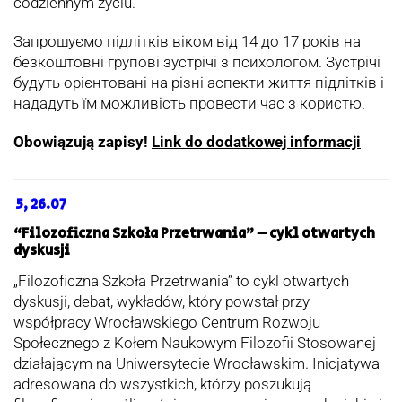
codziennym życiu.
Запрошуємо підлітків віком від 14 до 17 років на
безкоштовні групові зустрічі з психологом. Зустрічі
будуть орієнтовані на різні аспекти життя підлітків і
нададуть їм можливість провести час з користю.
Obowiązują zapisy!
Link do dodatkowej informacji
5, 26.07
“Filozoficzna Szkoła Przetrwania” – cykl otwartych
dyskusji
„Filozoficzna Szkoła Przetrwania” to cykl otwartych
dyskusji, debat, wykładów, który powstał przy
współpracy Wrocławskiego Centrum Rozwoju
Społecznego z Kołem Naukowym Filozofii Stosowanej
działającym na Uniwersytecie Wrocławskim. Inicjatywa
adresowana do wszystkich, którzy poszukują