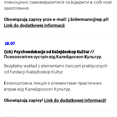
повноцінно самовиразитися та відкрити в собі нові
захоплення.
Obowiązują zapisy prze e-mail: j.bidermann@wp.pl!
Link do dodatkowej informacji
18.07
(UA) Psychoedukacja od Kalejdoskop Kultur //
Психоосвітня зустріч від Калейдоскоп Kультур
Bezpłatny wykład z elementami ćwiczeń praktycznych
od fundacji Kalejdoskop Kultur.
Безкоштовна лекція з елементами практичних
вправ від Калейдоскоп Kультур.
Obowiązują zapisy!
Link do dodatkowej informacji!