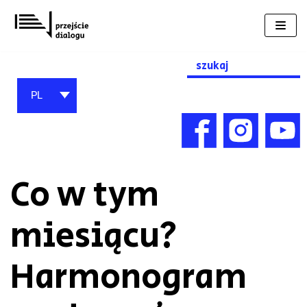
Przejdź
do
treści
Search
for:
PL
Co w tym
miesiącu?
Harmonogram