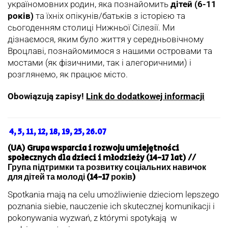
україномовних родин, яка познайомить
дітей (6-11
років)
та їхніх опікунів/батьків з історією та
сьогоденням столиці Нижньої Сілезії. Ми
дізнаємося, яким було життя у середньовічному
Вроцлаві, познайомимося з нашими островами та
мостами (як фізичними, так і алегоричними) і
розглянемо, як працює місто.
Obowiązują zapisy!
Link do dodatkowej informacji
4, 5, 11, 12, 18, 19, 25, 26.07
(UA) Grupa wsparcia i rozwoju umiejętności
społecznych dla dzieci i młodzieży (14-17 lat) //
Група підтримки та розвитку соціальних навичок
для дітей та молоді (14-17 років)
Spotkania mają na celu umożliwienie dzieciom lepszego
poznania siebie, nauczenie ich skutecznej komunikacji i
pokonywania wyzwań, z którymi spotykają w