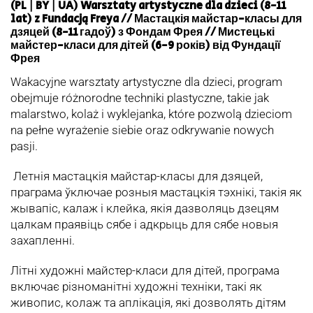
(PL | BY | UA) Warsztaty artystyczne dla dzieci (8-11
lat) z Fundacją Freya // Мастацкія майстар-класы для
дзяцей (8-11 гадоў) з Фондам Фрея //
Мистецькі
майстер-класи для дітей (6-9 років) від Фундації
Фрея
Wakacyjne warsztaty artystyczne dla dzieci, program
obejmuje różnorodne techniki plastyczne, takie jak
malarstwo, kolaż i wyklejanka, które pozwolą dzieciom
na pełne wyrażenie siebie oraz odkrywanie nowych
pasji.
Летнія мастацкія майстар-класы для дзяцей,
праграма ўключае розныя мастацкія тэхнікі, такія як
жывапіс, калаж і клейка, якія дазволяць дзецям
цалкам праявіць сябе і адкрыць для сябе новыя
захапленні.
Літні художні майстер-класи для дітей, програма
включає різноманітні художні техніки, такі як
живопис, колаж та аплікація, які дозволять дітям