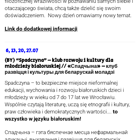
filozoficznej wrażliwości w poznawaniu samych siebie i
otaczającego świata, chcą także dzielić się swoim
doświadczeniem. Nowy dzień omawiamy nowy temat.
Link do dodatkowej informacji
6, 13, 20, 27.07
(BY) “Spadczyna” – klub rozwoju i kultury dla
młodzieży białoruskiej // «Спадчына» – клуб
развіцця і культуры для беларускай моладзі
Spadczyna – to bezpieczne miejsce nieformalnej
edukacji, wychowania i rozwoju białoruskich dzieci i
młodzieży w wieku od 7 do 17 lat we Wrocławiu.
Wspólnie czytają literaturę, uczą się etnografii i kultury,
praw człowieka i demokratycznych wartości….
to
wszystko w języku białoruskim!
Спадчына – гэта бяспечнае месца нефармальнай
адукацыі, выхавання і развіцця для беларускіх