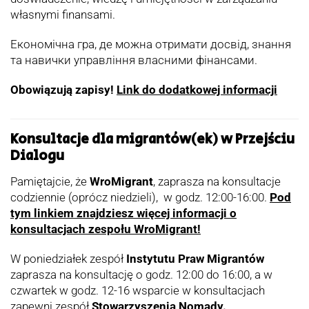
własnymi finansami.
Економічна гра, де можна отримати досвід, знання
та навички управління власними фінансами.
Obowiązują zapisy!
Link do dodatkowej informacji
Konsultacje dla migrantów(ek) w Przejściu
Dialogu
Pamiętajcie, że
WroMigrant
, zaprasza na konsultacje
codziennie (oprócz niedzieli), w godz. 12:00-16:00.
Pod
tym linkiem znajdziesz więcej informacji o
konsultacjach zespołu WroMigrant!
W poniedziałek zespół
Instytutu Praw Migrantów
zaprasza na konsultację o godz. 12:00 do 16:00, a w
czwartek w godz. 12-16 wsparcie w konsultacjach
zapewni zespół
Stowarzyszenia Nomady.