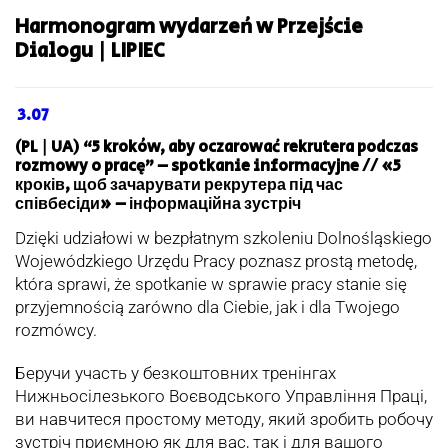
Harmonogram wydarzeń w Przejście
Dialogu | LIPIEC
3.07
(PL | UA) “5 kroków, aby oczarować rekrutera podczas
rozmowy o pracę” – spotkanie informacyjne // «5
кроків, щоб зачарувати рекрутера під час
співбесіди» – інформаційна зустріч
Dzięki udziałowi w bezpłatnym szkoleniu Dolnośląskiego
Wojewódzkiego Urzędu Pracy poznasz prostą metodę,
która sprawi, że spotkanie w sprawie pracy stanie się
przyjemnością zarówno dla Ciebie, jak i dla Twojego
rozmówcy.
Беручи участь у безкоштовних тренінгах
Нижньосілезького Воєводського Управління Праці,
ви навчитеся простому методу, який зробить робочу
зустріч приємною як для вас, так і для вашого