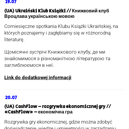
19.07
(UA) Ukraiński Klub Książki // Книжковий клуб
Вроцлава українською мовою
Comiesięczne spotkania Klubu Książki Ukraińskiej, na
których poznajemy i zagłębiamy się w różnorodną
literaturę.
Щомісячні зустрічі Книжкового клубу, де ми
знайомимося з різноманітною літературою та
заглиблюємося в неї.
Link do dodatkowej informacji
20.07
(UA) CashFlow – rozgrywka ekonomicznej gry //
«CashFlow» – економічна гра
Rozgrywka gry ekonomicznej, gdzie można zdobyć
doświadczenie, wiedzę i umiejętności w zarządzaniu