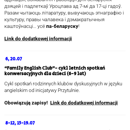
дзяцей і падлеткаў Уроцлава ад 7-мі да 17-ці гадоў.
Разам чытаюць літаратуру, вывучаюць этнаграфію і
культуру, правы чалавека і дэмакратычныя
каштоўнасці… усё
па-беларуску
!
Link do dodatkowej informacji
6, 20.07
“Family English Club”- cykl letnich spotkań
konwersacyjnych dla dzieci (6-9 lat)
Cykl spotkań rodzinnych klubów dyskusyjnych w języku
angielskim od inicjatywy Przytulnie.
Obowiązują zapisy!
Link do dodatkowej informacji
8-12, 15-19.07