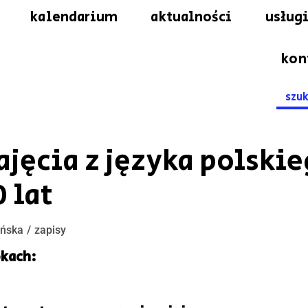
kalendarium
aktualności
usługi
kon
Searc
for:
ajęcia z języka polskie
 lat
eńska
zapisy
okach: