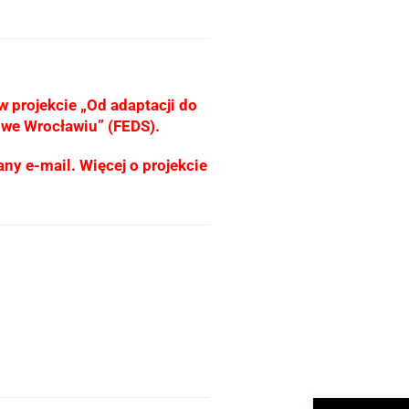
w projekcie „Od adaptacji do
j we Wrocławiu” (FEDS).
ny e-mail. Więcej o projekcie
Otwórz narzędzi