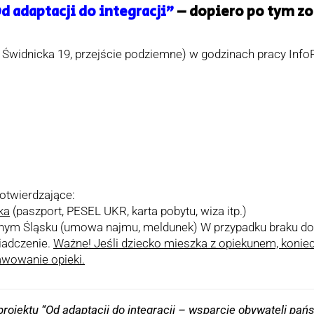
d adaptacji do integracji”
– dopiero po tym zo
. Świdnicka 19, przejście podziemne) w godzinach pracy InfoP
otwierdzające:
ka
(paszport, PESEL UKR, karta pobytu, wiza itp.)
nym Śląsku (umowa najmu, meldunek) W przypadku braku dok
adczenie.
Ważne! Jeśli dziecko mieszka z opiekunem, koniec
awowanie opieki.
rojektu “Od adaptacji do integracji – wsparcie obywateli pań