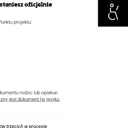
staniesz oficjalnie
unktu projektu:
umentu rodzic lub opiekun
zny jest dokument (w języku
stw trzecich w procesie