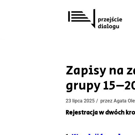
Przejdź
do
treści
Zapisy na z
grupy 15–20
23 lipca 2025
przez
Agata Ol
Rejestracja w dwóch kr