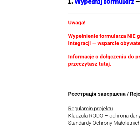
1.
Wypełnij formularz
–
Uwaga!
Wypełnienie formularza NIE gw
integracji — wsparcie obywat
Informacje o dołączeniu do pr
przeczytasz
tutaj
.
Реєстрація завершена / Reje
Regulamin projektu
Klauzula RODO – ochrona da
Standardy Ochrony Małoletni