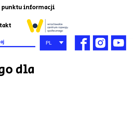
 punktu informacji
takt
h
PL
go dla