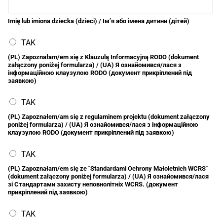
Imię lub imiona dziecka (dzieci) / Ім’я або імена дитини (дітей)
TAK
(PL) Zapoznałam/em się z Klauzulą Informacyjną RODO (dokument
załączony poniżej formularza) / (UA) Я ознайомився/лася з
інформаційною клаузулою RODO (документ прикріплений під
заявкою)
TAK
(PL) Zapoznałem/am się z regulaminem projektu (dokument załączony
poniżej formularza) / (UA) Я ознайомився/лася з інформаційною
клаузулою RODO (документ прикріплений під заявкою)
TAK
(PL) Zapoznałam/em się ze "Standardami Ochrony Małoletnich WCRS"
(dokument załączony poniżej formularza) / (UA) Я ознайомився/лася
зі Стандартами захисту неповнолітніх WCRS. (документ
прикріплений під заявкою)
TAK