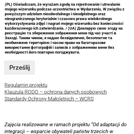
(PL) Oświadczam, że wyrażam zgodę na rejestrowanie i utrwalanie
mojego wizerunku podczas uczestnictwa w Wydarzeniu. W związku z
powyższym udzielam nieodwołalnego i nieodpłatnego oraz
nieograniczonego terytorialnie i czasowo prawa wielokrotnego
wykorzystywania zdjęć i nagrań mojego wizerunku bez konieczności
każdorazowego ich zatwierdzania. / (UA) Декларую свою згоду на
реєстрацію та збереження зображення мене під час участі в
Заході. Таким чином, я надаю безвідкличне, безоплатне та
необмежене територією і часом право на багаторазове
використання фотографій і записів з зображенням мене без
необхідності його повторно погоджувати.
Prześlij
Regulamin projektu
Klauzula RODO – ochrona danych osobowych
Standardy Ochrony Małoletnich – WCRS
Zajęcia realizowane w ramach projektu “Od adaptacji do
integracji – wsparcie obywateli państw trzecich w