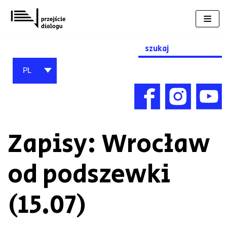
Przejdź
do
treści
Search
for:
PL
Zapisy: Wrocław
od podszewki
(15.07)