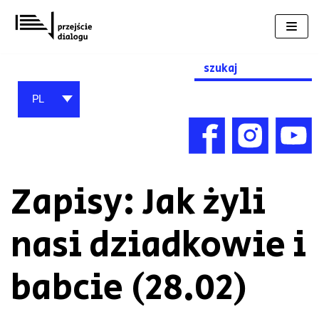
Przejdź
do
treści
Search
for:
PL
Zapisy: Jak żyli
nasi dziadkowie i
babcie (28.02)