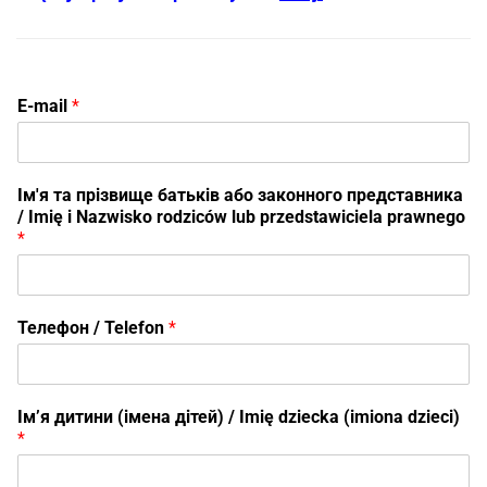
E-mail
*
Ім'я та прізвище батьків або законного представника
/ Imię i Nazwisko rodziców lub przedstawiciela prawnego
*
Телефон / Telefon
*
Ім’я дитини (імена дітей) / Imię dziecka (imiona dzieci)
*