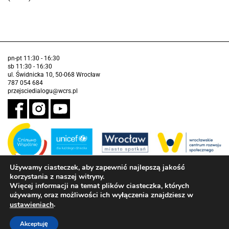
pn-pt 11:30 - 16:30
sb 11:30 - 16:30
ul. Świdnicka 10, 50-068 Wrocław
787 054 684
przejsciedialogu@wcrs.pl
Używamy ciasteczek, aby zapewnić najlepszą jakość
korzystania z naszej witryny.
Zadanie realizowane ze środków Gminy Wrocław w partnerstwie z
Funduszem Narodów Zjednoczonych na Rzecz Dzieci (UNICEF)
Więcej informacji na temat plików ciasteczka, których
używamy, oraz możliwości ich wyłączenia znajdziesz w
Deklaracja dostępności
.
ustawieniach
Akceptuję