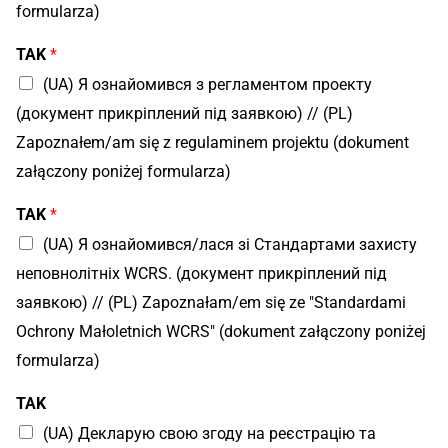
formularza)
н
и
TAK
*
i
(UA) Я ознайомився з регламентом проекту
(документ прикріплений під заявкою) // (PL)
Zapoznałem/am się z regulaminem projektu (dokument
załączony poniżej formularza)
TAK
*
(UA) Я ознайомився/лася зі Стандартами захисту
неповнолітніх WCRS. (документ прикріплений під
заявкою) // (PL) Zapoznałam/em się ze "Standardami
Ochrony Małoletnich WCRS" (dokument załączony poniżej
formularza)
TAK
(UA) Декларую свою згоду на реєстрацію та