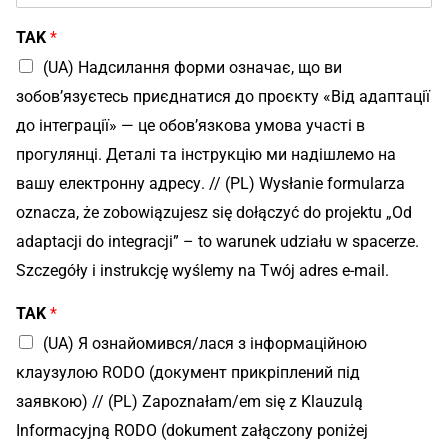
TAK
*
(UA) Надсилання форми означає, що ви
зобов’язуєтесь приєднатися до проєкту «Від адаптації
до інтеграції» — це обов’язкова умова участі в
прогулянці. Деталі та інструкцію ми надішлемо на
вашу електронну адресу. // (PL) Wysłanie formularza
oznacza, że zobowiązujesz się dołączyć do projektu „Od
adaptacji do integracji” – to warunek udziału w spacerze.
Szczegóły i instrukcję wyślemy na Twój adres e-mail.
І
TAK
*
м
’
(UA) Я ознайомився/лася з інформаційною
я
клаузулою RODO (документ прикріплений під
д
заявкою) // (PL) Zapoznałam/em się z Klauzulą
и
т
Informacyjną RODO (dokument załączony poniżej
и