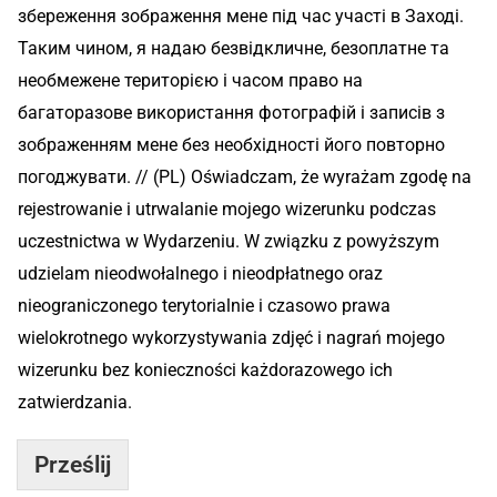
збереження зображення мене під час участі в Заході.
Таким чином, я надаю безвідкличне, безоплатне та
необмежене територією і часом право на
багаторазове використання фотографій і записів з
зображенням мене без необхідності його повторно
погоджувати. // (PL) Oświadczam, że wyrażam zgodę na
rejestrowanie i utrwalanie mojego wizerunku podczas
uczestnictwa w Wydarzeniu. W związku z powyższym
udzielam nieodwołalnego i nieodpłatnego oraz
nieograniczonego terytorialnie i czasowo prawa
wielokrotnego wykorzystywania zdjęć i nagrań mojego
wizerunku bez konieczności każdorazowego ich
zatwierdzania.
Prześlij