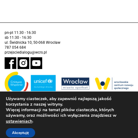
pn-pt 11:30 - 16:30
sb 11:30 - 16:30
ul. Świdnicka 10, 50-068 Wrocław
787 054 684
przejsciedialogu@wcrs.pl
Używamy ciasteczek, aby zapewnić najlepszą jakość
korzystania z naszej witryny.
Zadanie realizowane ze środków Gminy Wrocław w partnerstwie z
Funduszem Narodów Zjednoczonych na Rzecz Dzieci (UNICEF)
Więcej informacji na temat plików ciasteczka, których
używamy, oraz możliwości ich wyłączenia znajdziesz w
Deklaracja dostępności
.
ustawieniach
Akceptuję