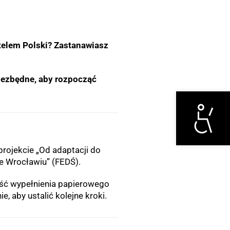
telem Polski? Zastanawiasz
niezbędne, aby rozpocząć
Otwórz narzędzi
projekcie „Od adaptacji do
we Wrocławiu” (FEDŚ).
ność wypełnienia papierowego
, aby ustalić kolejne kroki.