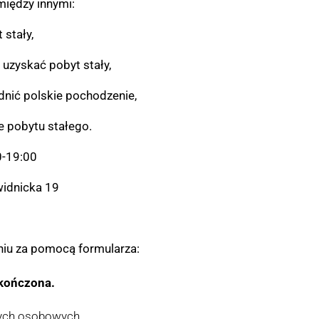
iędzy innymi:
 stały,
y uzyskać pobyt stały,
nić polskie pochodzenie,
e pobytu stałego.
0-19:00
Świdnicka 19
niu za pomocą formularza:
akończona.
nych osobowych