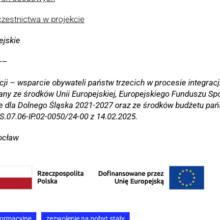
czestnictwa w projekcie
jskie
—–
acji – wsparcie obywateli państw trzecich w procesie integrac
any ze środków Unii Europejskiej, Europejskiego Funduszu S
e dla Dolnego Śląska 2021-2027 oraz ze środków budżetu pa
.07.06-IP.02-0050/24-00 z 14.02.2025.
ocław
formacyjne
zezwolenie na pobyt stały