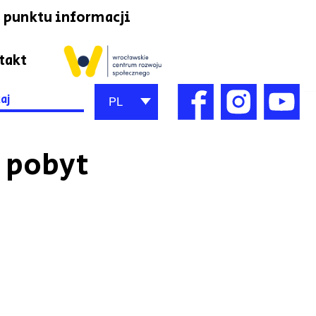
 punktu informacji
takt
h
PL
 pobyt