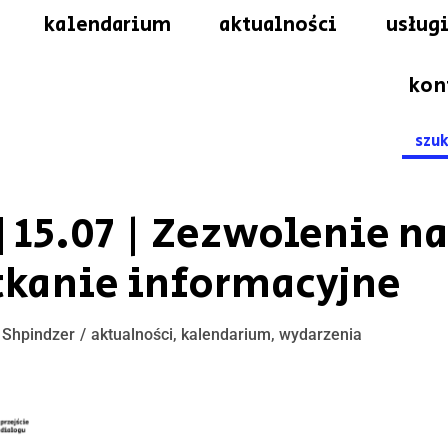
kalendarium
aktualności
usługi
kon
Searc
for:
 15.07 | Zezwolenie na
otkanie informacyjne
 Shpindzer
aktualności
,
kalendarium
,
wydarzenia