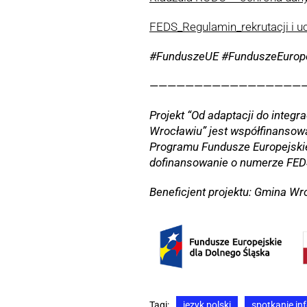
FEDS_Regulamin_rekrutacji i u
#FunduszeUE #FunduszeEurope
—————————————————
Projekt “Od adaptacji do integr
Wrocławiu” jest współfinansow
Programu Fundusze Europejski
dofinansowanie o numerze FEDS
Beneficjent projektu: Gmina Wr
Tagi:
język polski
spotkanie in