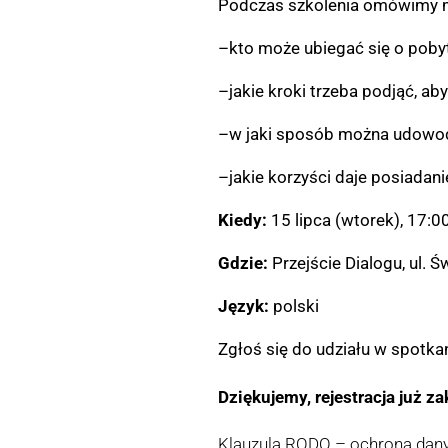
Podczas szkolenia omówimy m
–kto może ubiegać się o pobyt
–jakie kroki trzeba podjąć, ab
–w jaki sposób można udowod
–jakie korzyści daje posiadani
Kiedy:
15 lipca (wtorek), 17:0
Gdzie:
Przejście Dialogu, ul. 
Język:
polski
Zgłoś się do udziału w spotka
Dziękujemy, rejestracja już z
Klauzula RODO – ochrona da