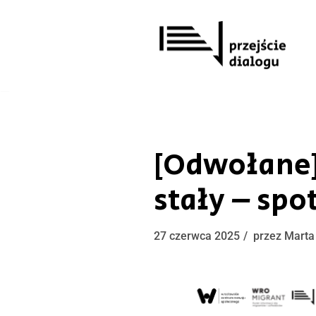
Przejdź
do
treści
[Odwołane]
stały – sp
27 czerwca 2025
przez
Marta