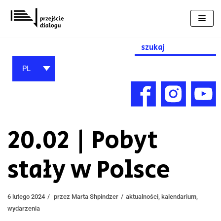
Przejdź
do
treści
Search
for:
PL
20.02 | Pobyt
stały w Polsce
6 lutego 2024
przez
Marta Shpindzer
aktualności
,
kalendarium
,
wydarzenia