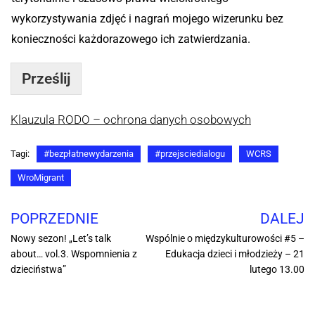
wykorzystywania zdjęć i nagrań mojego wizerunku bez
konieczności każdorazowego ich zatwierdzania.
Prześlij
Klauzula RODO – ochrona danych osobowych
Tagi:
#bezpłatnewydarzenia
#przejsciedialogu
WCRS
WroMigrant
POPRZEDNIE
DALEJ
Nowy sezon! „Let’s talk
Wspólnie o międzykulturowości #5 –
about… vol.3. Wspomnienia z
Edukacja dzieci i młodzieży – 21
dzieciństwa”
lutego 13.00