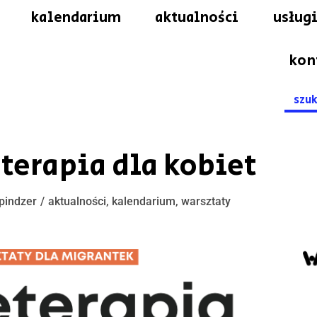
kalendarium
aktualności
usługi
kon
Searc
for:
eterapia dla kobiet
pindzer
aktualności
,
kalendarium
,
warsztaty