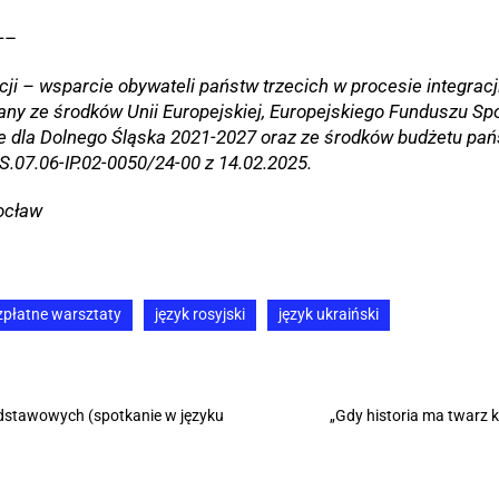
—–
acji – wsparcie obywateli państw trzecich w procesie integrac
any ze środków Unii Europejskiej, Europejskiego Funduszu S
e dla Dolnego Śląska 2021-2027 oraz ze środków budżetu pa
.07.06-IP.02-0050/24-00 z 14.02.2025.
ocław
zpłatne warsztaty
język rosyjski
język ukraiński
odstawowych (spotkanie w języku
„Gdy historia ma twarz k