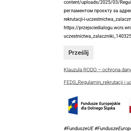
content/uploads/2025/03/Regul
регламентом проєкту за адресо
rekrutacji-i-uczestnictwa_zala
https://przejsciedialogu.wcrs.w
uczestnictwa_zalaczniki_140325
Prześlij
Klauzula RODO – ochrona da
FEDS_Regulamin_rekrutacji i u
#FunduszeUE #FunduszeEurope