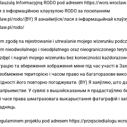
lauzulą Informacyjną RODO pod adresem https://wcrs.wroclaw.p
ся з інформаційною клаузулою RODO за посиланням
oclaw.pl/rodo/(BY) Я азнаёміўся/лася з інфармацыйнай кла
law.pl/rodo/
m zgodę na rejestrowanie i utrwalanie mojego wizerunku podc
 nieodwołalnego i nieodpłatnego oraz nieograniczonego teryto
zdjęć i nagrań mojego wizerunku bez konieczności każdorazowe
рацію та збереження зображення мене під час участі в Зах
необмежене територією і часом право на багаторазове вико
дності його повторно погоджувати. (BY) Я заяўляю, што даю
апрыемстве. У сувязі з вышэйсказаным я прадастаўляю бе
і часе права шматразовага выкарыстання фатаграфій і за
гадняць.
gulaminem projektu pod adresem https://przejsciedialogu.wcrs