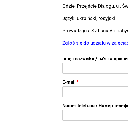
Gdzie: Przejście Dialogu, ul. Ś
Język: ukraiński, rosyjski
Prowadząca: Svitlana Voloshyn
Zgłoś się do udziału w zajęci
Imię i nazwisko / Ім'я та пріз
т
E-mail
*
а
t
e
l
Numer telefonu / Номер теле
e
f
o
n