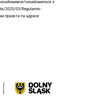
 Я ознайомився/ознайомилася з
ads/2025/03/Regulamin-
нтам праекта па адрасе