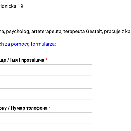
widnicka 19
a, psycholog, arteterapeuta, terapeuta Gestalt, pracuje z 
ach za pomocą formularza:
вище / Імя і прозвішча
*
фону / Нумар тэлефона
*