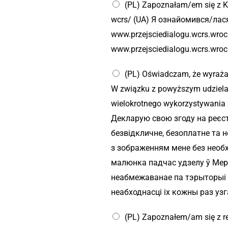
u
(PL) Zapoznałam/em się z K
i
wcrs/ (UA) Я ознайомився/ла
www.przejsciedialogu.wcrs.wr
www.przejsciedialogu.wcrs.wroc
(PL) Oświadczam, że wyraża
W związku z powyższym udzielam
wielokrotnego wykorzystywania 
Декларую свою згоду на реєст
безвідкличне, безоплатне та 
з зображенням мене без необхі
малюнка падчас удзелу ў Мер
неабмежаванае па тэрыторыі 
неабходнасці іх кожны раз уз
(PL) Zapoznałem/am się z re