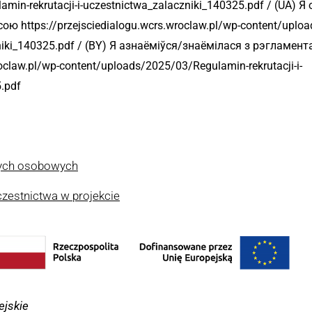
amin-rekrutacji-i-uczestnictwa_zalaczniki_140325.pdf / (UA)
ю https://przejsciedialogu.wcrs.wroclaw.pl/wp-content/uplo
czniki_140325.pdf / (BY) Я азнаёміўся/знаёмілася з рэгламе
roclaw.pl/wp-content/uploads/2025/03/Regulamin-rekrutacji-i-
.pdf
nych osobowych
czestnictwa w projekcie
jskie