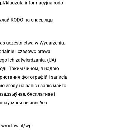
l/klauzula-informacyjna-rodo-
ўзулай RODO па спасылцы
zas uczestnictwa w Wydarzeniu.
rialnie i czasowo prawa
go ich zatwierdzania. (UA)
оді. Таким чином, я надаю
ристання фотографій і записів
 згоду на запіс і запіс майго
задзыўнае, бясплатнае і
пісаў маёй выявы без
.wroclaw.pl/wp-