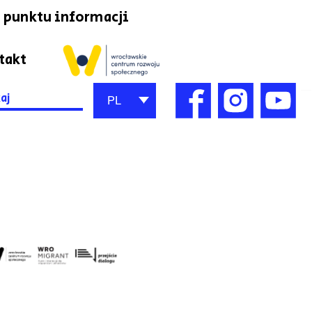
 punktu informacji
takt
h
PL