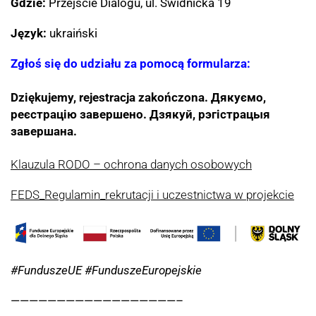
Gdzie:
Przejście Dialogu, ul. Świdnicka 19
Język:
ukraiński
Zgłoś się do udziału za pomocą formularza:
Dziękujemy, rejestracja zakończona.
Дякуємо,
реєстрацію завершено. Дзякуй, рэгістрацыя
завершана.
Klauzula RODO – ochrona danych osobowych
FEDS_Regulamin_rekrutacji i uczestnictwa w projekcie
#FunduszeUE #FunduszeEuropejskie
——————————————————–