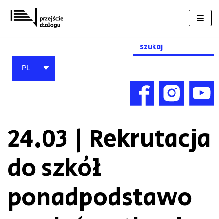
Przejdź
do
treści
Search
for:
PL
24.03 | Rekrutacja
do szkół
ponadpodstawo