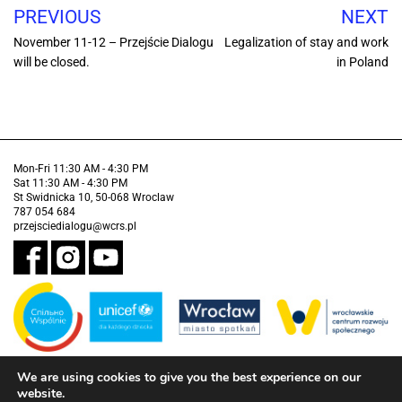
PREVIOUS
NEXT
November 11-12 – Przejście Dialogu
Legalization of stay and work
will be closed.
in Poland
Mon-Fri 11:30 AM - 4:30 PM
Sat 11:30 AM - 4:30 PM
St Swidnicka 10, 50-068 Wroclaw
787 054 684
przejsciedialogu@wcrs.pl
We are using cookies to give you the best experience on our
Financed by the Municipality of Wrocław in partnership with the United
Nations Children's Fund (UNICEF).
website.