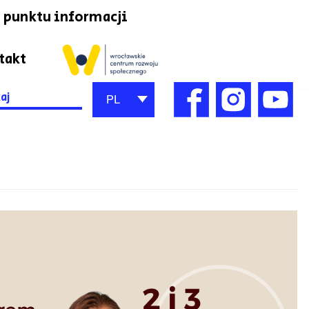
 punktu informacji
takt
h
PL