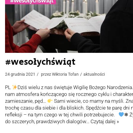
#wesołychświąt
24 grudnia 2021
przez
Wiktoria Tofan
aktualności
PL
Dziś wielu z nas świętuje Wigilię Bożego Narodzeni
nam atmosfera kończącego się rocznego cyklu i charaktery
zamieszanie, pęd…
Sami wiecie, co mamy na myśli. Zn
trochę czasu dla siebie i dla bliskich. Spędźcie te parę d
refleksji – na tym czego w tej chwili potrzebujecie.
❄ Ż
do szczerych, prawdziwych dialogów…
Czytaj dalej »