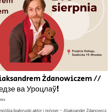
liaksandrem Żdanowiczem //
дзе ва Уроцлаў!
ska
yjeżdza białoruski aktor i reżyser – Aliaksander Żdanowicz.