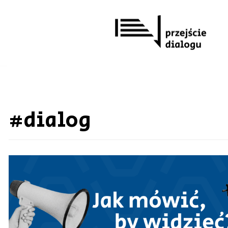
Przejdź
do
treści
#dialog