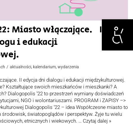
Otwórz narzędzi
22: Miasto włączające. II
ogu i edukacji
wej.
ach
aktualności
,
kalendarium
,
wydarzenia
czające. II edycja dni dialogu i edukacji międzykulturowej.
kie? Kształtujące swoich mieszkańców i mieszkanki? A
ch? Dialogopolis ’22 to przestrzeń wymiany doświadczeń
ytucjami, NGO i wolontariuszami. PROGRAM i ZAPISY –>
zykulturowej Dialogopolis ’22 – idea Współczesne miasto to
 środowisk, światopoglądów i perspektyw. Żyje tu wielu
ściowych, etnicznych i wiekowych. …
Czytaj dalej »