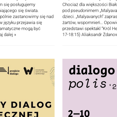
ym się posługujemy
Chociaż dla większości Biało
niającego się świata.
pod pseudonimem „Malyavany
spólnie zastanowimy się nad
dzieci. „Malyavanych” zapra
 języku przejawia się
żartów, wspomnień… Opowie o
gramatyczne mogą być
przedstawi spektakl “Król He
aj dalej »
17-18:15) Aliaksandr Żdano