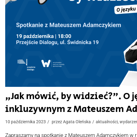
„Jak mówić, by widzieć?”. O j
inkluzywnym z Mateuszem A
10 października 2023
przez
Agata Oleńska
aktualności
,
wydarze
Zapraszamy na spotkanie z Mateuszem Adamczykiem w r