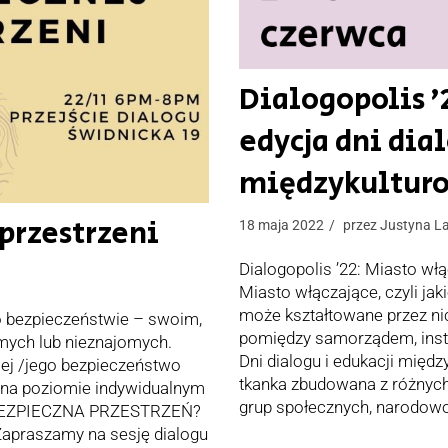
Dialogopolis ’
edycja dni dial
międzykulturo
przestrzeni
18 maja 2022
przez
Justyna L
Dialogopolis ’22: Miasto włą
Miasto włączające, czyli ja
może kształtowane przez ni
o bezpieczeństwie – swoim,
pomiędzy samorządem, inst
jomych lub nieznajomych.
Dni dialogu i edukacji międ
jej /jego bezpieczeństwo
tkanka zbudowana z różnych
, na poziomie indywidualnym
grup społecznych, narodowo
st BEZPIECZNA PRZESTRZEŃ?
raszamy na sesję dialogu