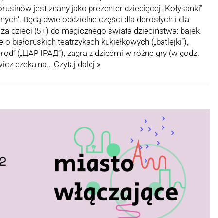
rusinów jest znany jako prezenter dziecięcej „Kołysanki”
ch”. Będą dwie oddzielne części dla dorosłych i dla
sza dzieci (5+) do magicznego świata dzieciństwa: bajek,
 białoruskich teatrzykach kukiełkowych („batlejki”),
rod” („ЦАР ІРАД”), zagra z dziećmi w różne gry (w godz.
wicz czeka na…
Czytaj dalej »