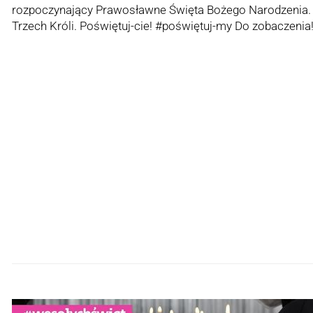
rozpoczynający Prawosławne Święta Bożego Narodzenia. D
Trzech Króli. Poświętuj-cie! #poświętuj-my Do zobaczen