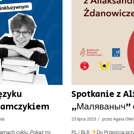
ęzyku
Spotkanie z A
damczykiem
„Маляваныч” е
nia
25 lipca 2023
przez
Agata Oleń
amach cyklu „Pokaż mi
PL | BLR
Do Przejścia prz