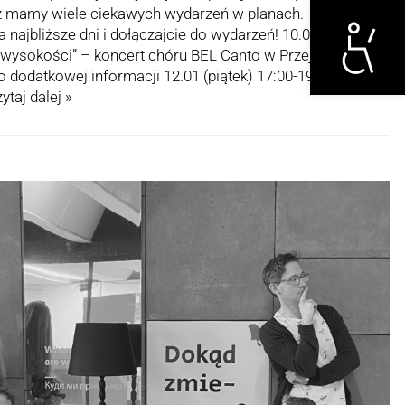
Otwórz narzędzi
ż mamy wiele ciekawych wydarzeń w planach.
najbliższe dni i dołączajcie do wydarzeń! 10.01 (środa)
z wysokości” – koncert chóru BEL Canto w Przejście
o dodatkowej informacji 12.01 (piątek) 17:00-19:00 (UA)
ytaj dalej »