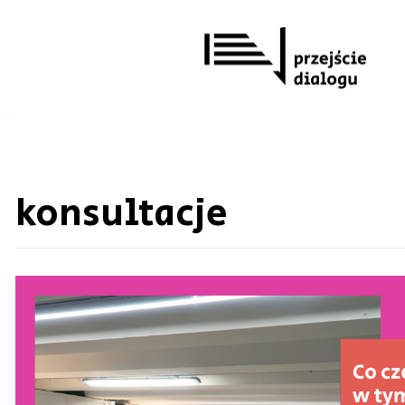
Przejdź
do
treści
konsultacje