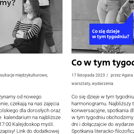
Co w tym tygo
sultacje międzykulturowe
,
17 listopada 2023
przez
Agata
warsztaty
,
wydarzenia
zaczynamy od nowego
Co się dzieje w tym tygodni
ie, czekają na nas zajęcia
harmonogramu. Najbliższy ty
polskiego dla dorosłych oraz
konwersacyjne, spotkania dla
e kalendarium na najbliższe
w tym tygodniu obchodzimy D
-17:00 Kalejdoskop myśli.
dni i dołączajcie do wydarze
 zapisy! Link do dodatkowej
Spotkania literacko-filozof