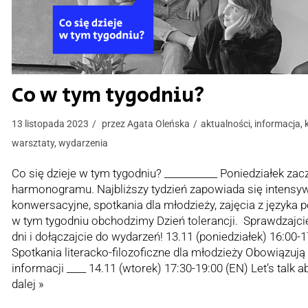
Co w tym tygodniu?
13 listopada 2023
przez
Agata Oleńska
aktualności
,
informacja
,
warsztaty
,
wydarzenia
Co się dzieje w tym tygodniu? ___________ Poniedziałek 
harmonogramu. Najbliższy tydzień zapowiada się intensywn
konwersacyjne, spotkania dla młodzieży, zajęcia z języka 
w tym tygodniu obchodzimy Dzień tolerancji. Sprawdzajci
dni i dołączajcie do wydarzeń! 13.11 (poniedziałek) 16:00-
Spotkania literacko-filozoficzne dla młodzieży Obowiązują
informacji ____ 14.11 (wtorek) 17:30-19:00 (EN) Let’s talk 
dalej »