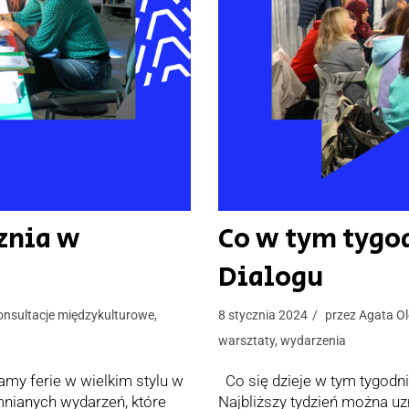
znia w
Co w tym tygod
Dialogu
onsultacje międzykulturowe
,
8 stycznia 2024
przez
Agata O
warsztaty
,
wydarzenia
amy ferie w wielkim stylu w
Co się dzieje w tym tygod
mnianych wydarzeń, które
Najbliższy tydzień można uzn