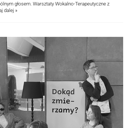
pólnym głosem. Warsztaty Wokalno-Terapeutyczne z
j dalej »