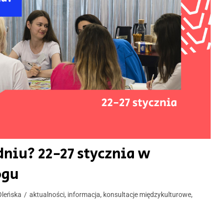
niu? 22-27 stycznia w
ogu
Oleńska
aktualności
,
informacja
,
konsultacje międzykulturowe
,