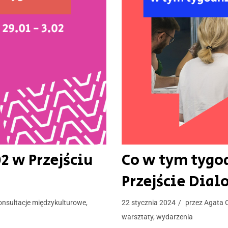
2 w Przejściu
Co w tym tygod
Przejście Dial
onsultacje międzykulturowe
,
22 stycznia 2024
przez
Agata 
warsztaty
,
wydarzenia