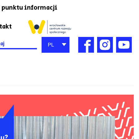
 punktu informacji
takt
h
PL