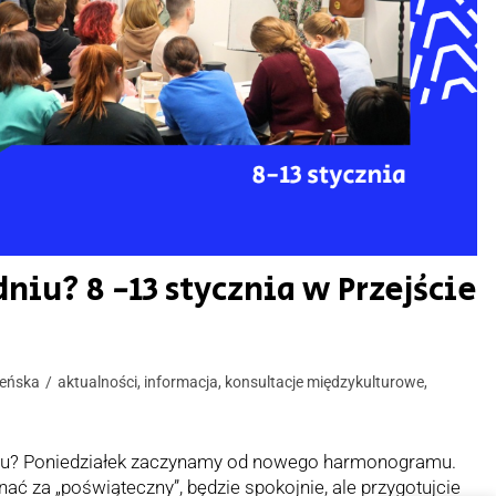
niu? 8 -13 stycznia w Przejście
leńska
aktualności
,
informacja
,
konsultacje międzykulturowe
,
niu? Poniedziałek zaczynamy od nowego harmonogramu.
ać za „poświąteczny”, będzie spokojnie, ale przygotujcie