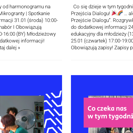
my od harmonogramu na
Co się dzieje w tym tygodn
Mikrogranty | Spotkanie
Przejścia Dialogu!
… al
macji 31.01 (środa) 10:00-
Przejście Dialogu”. Rozgryw
 nabór I Obowiązują
do dodatkowej informacji 24.
00-16:00 (BY) Młodzieżowy
edukacyjny dla młodzieży (1
odatkowej informacji!
25.01 (czwartek) 17:00-19:0
aj dalej »
Obowiązują zapisy! Zapisy 