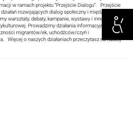
rmacji w ramach projektu “Przejście Dialogu”. Przejście
Otwórz narzędzi
 działań rozwijających dialog społeczny i międzykulturowy.
my warsztaty, debaty, kampanie, wystawy i inne działania o
ykulturowej. Prowadzimy działania informacyjne i
eczności migrantów/ek, uchodźców/czyń i
 Więcej o naszych działaniach przeczytasz na naszej