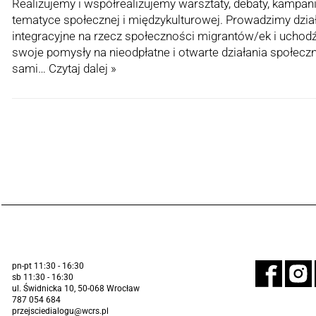
Realizujemy i współrealizujemy warsztaty, debaty, kampanie
tematyce społecznej i międzykulturowej. Prowadzimy dział
integracyjne na rzecz społeczności migrantów/ek i uchod
swoje pomysły na nieodpłatne i otwarte działania społec
sami…
Czytaj dalej »
pn-pt 11:30 - 16:30
sb 11:30 - 16:30
ul. Świdnicka 10, 50-068 Wrocław
787 054 684
przejsciedialogu@wcrs.pl