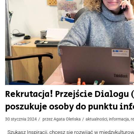
Rekrutacja! Przejście Dialogu
poszukuje osoby do punktu inf
30 stycznia 2024
przez
Agata Oleńska
aktualności
,
informacja
,
r
Szukasz Inspiracji, chcesz się rozwijać w międzykulturo