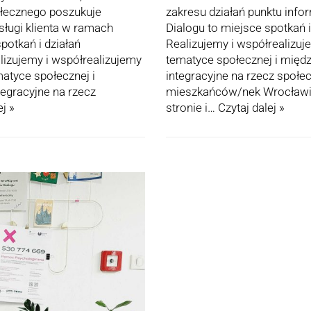
łecznego poszukuje
zakresu działań punktu info
bsługi klienta w ramach
Dialogu to miejsce spotkań i
spotkań i działań
Realizujemy i współrealizuje
lizujemy i współrealizujemy
tematyce społecznej i międz
matyce społecznej i
integracyjne na rzecz społ
tegracyjne na rzecz
mieszkańców/nek Wrocławia.
ej »
stronie i…
Czytaj dalej »