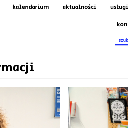
kalendarium
aktualności
usługi
kon
Searc
for:
rmacji