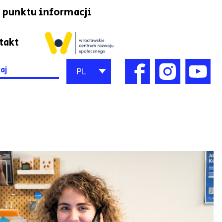
 punktu informacji
takt
h
PL