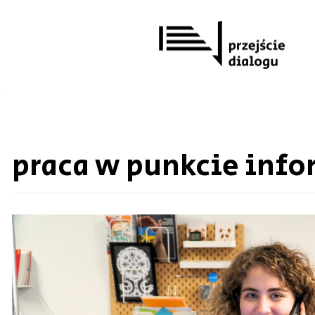
Przejdź
do
treści
praca w punkcie info