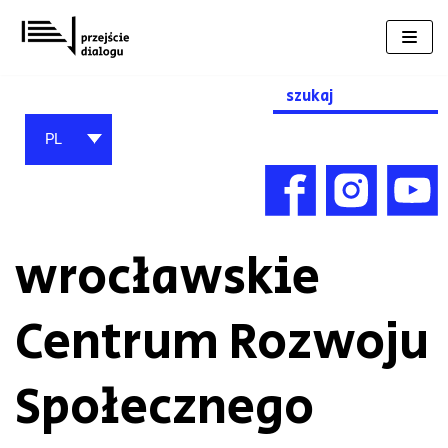
Przejdź
do
treści
Search
for:
PL
wrocławskie
Centrum Rozwoju
Społecznego