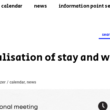
calendar
news
information point se
Searc
for:
alisation of stay and w
zer
calendar
,
news