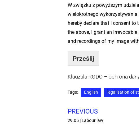
W związku z powyższym udzielam
wielokrotnego wykorzystywania z
hereby declare that I consent to
the above, I grant an irrevocable
and recordings of my image witho
Prześlij
Klauzula RODO – ochrona da
Tags:
English
legalisation of s
PREVIOUS
29.05 | Labour law