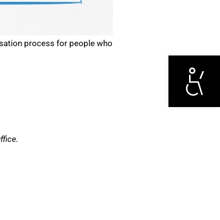
lisation process for people who
Otwórz narzędzi
ffice.