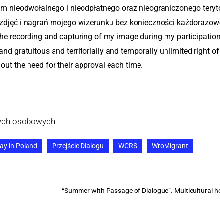
 nieodwołalnego i nieodpłatnego oraz nieograniczonego teryto
djęć i nagrań mojego wizerunku bez konieczności każdorazoweg
 the recording and capturing of my image during my participation 
 and gratuitous and territorially and temporally unlimited right 
ut the need for their approval each time.
nych osobowych
tay in Poland
Przejście Dialogu
WCRS
WroMigrant
“Summer with Passage of Dialogue”. Multicultural hol