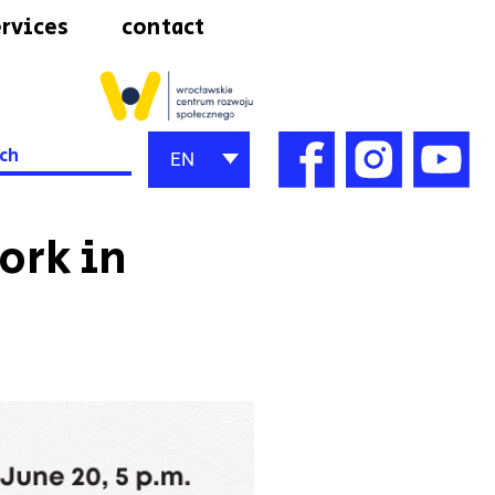
rvices
contact
h
EN
ork in