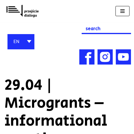
Skip
to
content
Search
for:
EN
29.04 |
Microgrants –
informational