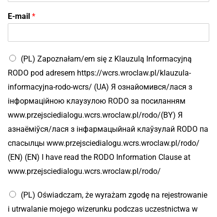
Н
у
E-mail
*
м
а
р
E
-
(PL) Zapoznałam/em się z Klauzulą Informacyjną
m
RODO pod adresem https://wcrs.wroclaw.pl/klauzula-
a
informacyjna-rodo-wcrs/ (UA) Я ознайомився/лася з
i
l
інформаційною клаузулою RODO за посиланням
www.przejsciedialogu.wcrs.wroclaw.pl/rodo/(BY) Я
азнаёміўся/лася з інфармацыйнай клаўзулай RODO па
спасылцы www.przejsciedialogu.wcrs.wroclaw.pl/rodo/
(EN) (EN) I have read the RODO Information Clause at
www.przejsciedialogu.wcrs.wroclaw.pl/rodo/
(PL) Oświadczam, że wyrażam zgodę na rejestrowanie
i utrwalanie mojego wizerunku podczas uczestnictwa w