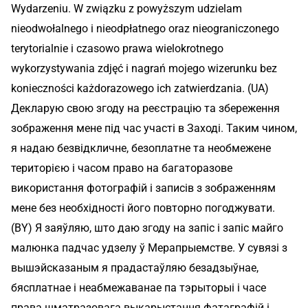
Wydarzeniu. W związku z powyższym udzielam
nieodwołalnego i nieodpłatnego oraz nieograniczonego
terytorialnie i czasowo prawa wielokrotnego
wykorzystywania zdjęć i nagrań mojego wizerunku bez
konieczności każdorazowego ich zatwierdzania. (UA)
Декларую свою згоду на реєстрацію та збереження
зображення мене під час участі в Заході. Таким чином,
я надаю безвідкличне, безоплатне та необмежене
територією і часом право на багаторазове
використання фотографій і записів з зображенням
мене без необхідності його повторно погоджувати.
(BY) Я заяўляю, што даю згоду на запіс і запіс майго
малюнка падчас удзелу ў Мерапрыемстве. У сувязі з
вышэйсказаным я прадастаўляю безадзыўнае,
бясплатнае і неабмежаванае па тэрыторыі і часе
права шматразовага выкарыстання фатаграфій і