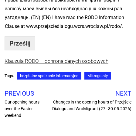
запісаў маёй выявы без неабходнасці іх кожны раз
узгадняць. (EN) (EN) I have read the RODO Information
Clause at www.przejsciedialogu.wcrs.wroclaw.pl/rodo/.
Prześlij
Klauzula RODO – ochrona danych osobowych
Tags:
bezpłatne spotkanie informacyjne
Mikrogranty
PREVIOUS
NEXT
Our opening hours
Changes in the opening hours of Przejście
over the Easter
Dialogu and WroMigrant (27–30.05.2026)
weekend