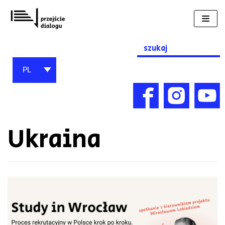
Przejdź
do
treści
Search
for:
PL
Ukraina