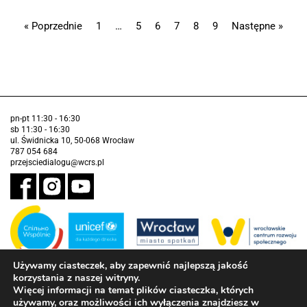
« Poprzednie
1
…
5
6
7
8
9
Następne »
pn-pt 11:30 - 16:30
sb 11:30 - 16:30
ul. Świdnicka 10, 50-068 Wrocław
787 054 684
przejsciedialogu@wcrs.pl
Używamy ciasteczek, aby zapewnić najlepszą jakość
korzystania z naszej witryny.
Zadanie realizowane ze środków Gminy Wrocław w partnerstwie z
Funduszem Narodów Zjednoczonych na Rzecz Dzieci (UNICEF)
Więcej informacji na temat plików ciasteczka, których
używamy, oraz możliwości ich wyłączenia znajdziesz w