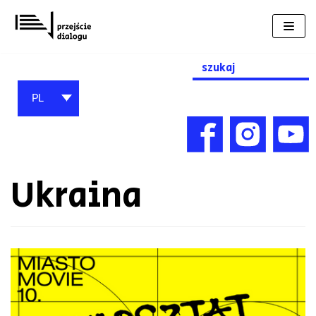
Przejdź
do
treści
Search
for:
PL
Ukraina