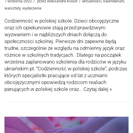
7 września 2022
przez
Aleksandra Kosior
aktualności
,
kalendarium
,
warsztaty
,
wydarzenia
Codzienność w polskiej szkole. Dzieci obcojęzyczne
oraz ich opiekunowie stają przed prawdziwym
wyzwaniem i w najbliższych dniach dołączą do
społeczności szkolnej. Pierwsze dni zapewne będą
trudne, szczególnie ze względu na odmienny język oraz
różnice w szkolnych tradycjach. Dlatego na początek
września zaplanowano szkolenia dla rodziców w języku
ukraińskim pt. “Codzienność w polskiej szkole”, podczas
których specjalistki pracujące od lat z uczniami
obcojęzycznymi opowiedzą rodzicom realiach
panujących w polskiej szkole oraz…
Czytaj dalej »