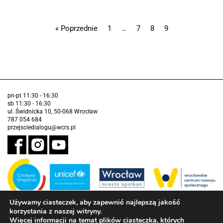
« Poprzednie
1
…
7
8
9
pn-pt 11:30 - 16:30
sb 11:30 - 16:30
ul. Świdnicka 10, 50-068 Wrocław
787 054 684
przejsciedialogu@wcrs.pl
Używamy ciasteczek, aby zapewnić najlepszą jakość
korzystania z naszej witryny.
Zadanie realizowane ze środków Gminy Wrocław w partnerstwie z
Funduszem Narodów Zjednoczonych na Rzecz Dzieci (UNICEF)
Więcej informacji na temat plików ciasteczka, których