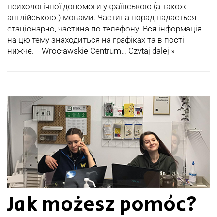
психологічної допомоги українською (а також
англійською ) мовами. Частина порад надається
стаціонарно, частина по телефону. Вся інформація
на цю тему знаходиться на графіках та в пості
нижче. Wrocławskie Centrum…
Czytaj dalej »
Jak możesz pomóc?