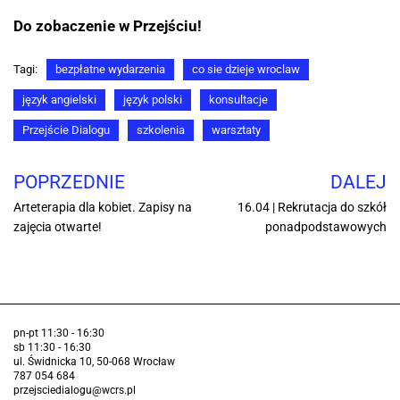
Do zobaczenie w Przejściu!
Tagi:
bezpłatne wydarzenia
co sie dzieje wroclaw
język angielski
język polski
konsultacje
Przejście Dialogu
szkolenia
warsztaty
POPRZEDNIE
DALEJ
Arteterapia dla kobiet. Zapisy na
16.04 | Rekrutacja do szkół
zajęcia otwarte!
ponadpodstawowych
pn-pt 11:30 - 16:30
sb 11:30 - 16:30
ul. Świdnicka 10, 50-068 Wrocław
787 054 684
przejsciedialogu@wcrs.pl