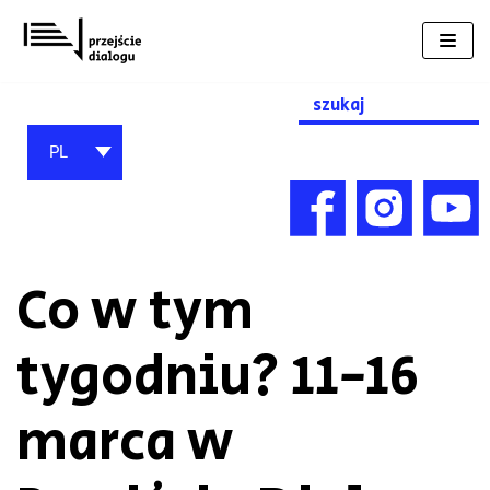
Przejdź
do
treści
Search
for:
PL
Co w tym
tygodniu? 11-16
marca w