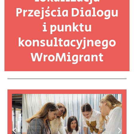
Przejścia Dialogu
i punktu
konsultacyjnego
WroMigrant