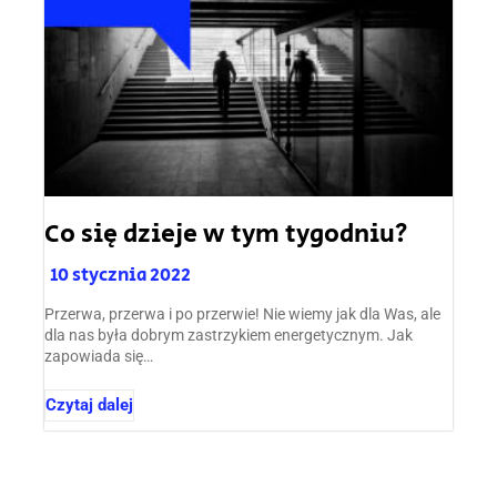
Co się dzieje w tym tygodniu?
10 stycznia 2022
Przerwa, przerwa i po przerwie! Nie wiemy jak dla Was, ale
dla nas była dobrym zastrzykiem energetycznym. Jak
zapowiada się…
Czytaj dalej