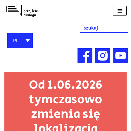
Przejdź
do
treści
Search
for:
PL
Od 1.06.2026
tymczasowo
zmienia się
lokalizacja