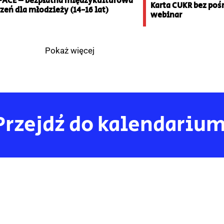
PACE – bezpłatna międzykulturowa
Karta CUKR bez po
zeń dla młodzieży (14-16 lat)
webinar
Pokaż więcej
Przejdź do kalendariu