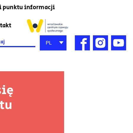
i punktu informacji
takt
h
PL
się
ktu