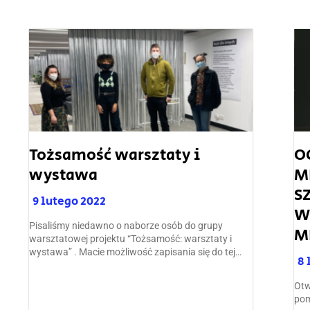
Tożsamość warsztaty i
O
wystawa
M
S
9 lutego 2022
W
Pisaliśmy niedawno o naborze osób do grupy
M
warsztatowej projektu “Tożsamość: warsztaty i
wystawa” . Macie możliwość zapisania się do tej…
8 
Otw
pom