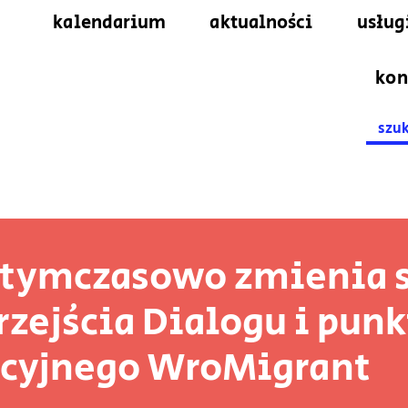
kalendarium
aktualności
usług
kon
Searc
for:
 tymczasowo zmienia 
rzejścia Dialogu i pun
acyjnego WroMigrant