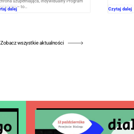
chrona uzupełniająca, Indywidualny Program
egracyjny – to…
taj dalej
Czytaj dalej
Zobacz wszystkie aktualności