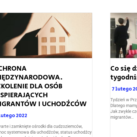
CHRONA
Co się 
IĘDZYNARODOWA.
tygodni
ZKOLENIE DLA OSÓB
7 lutego 2
SPIERAJĄCYCH
Tydzień w Prz
IGRANTÓW I UCHODŹCÓW
Dlatego mamy 
Jak zwykle cz
lutego 2022
migrantów…
arte i zamknięte ośrodki dla cudzoziemców,
oc systemowa dla uchodźców, status uchodźcy