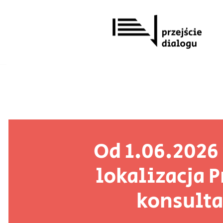
Przejdź
do
treści
Od 1.06.2026
lokalizacja P
konsult