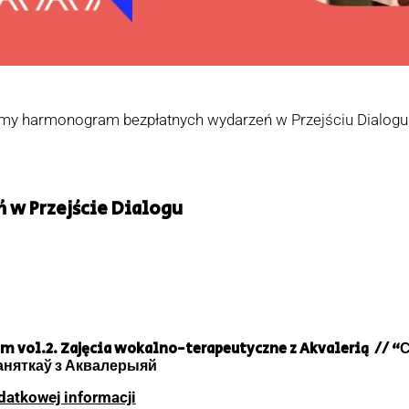
my harmonogram bezpłatnych wydarzeń w Przejściu Dialogu. 
w Przejście Dialogu
m vol.2.
Zajęcia wokalno-terapeutyczne z Akvalerią // “
няткаў з Аквалерыяй
datkowej informacji