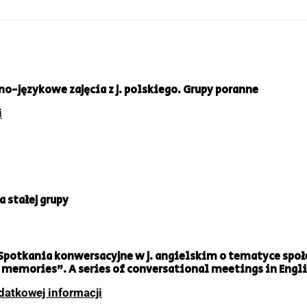
o-językowe zajęcia z j. polskiego. Grupy poranne
i
a stałej grupy
 Spotkania konwersacyjne w j. angielskim o tematyce społe
 memories”. A series of conversational meetings in Engl
datkowej informacji