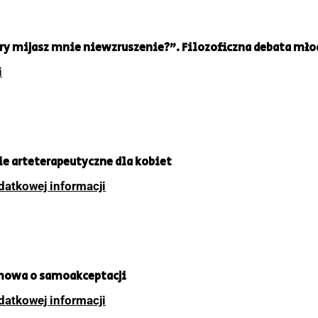
óry mijasz mnie niewzruszenie?”. Filozoficzna debata mł
i
 arteterapeutyczne dla kobiet
datkowej informacji
mowa o samoakceptacji
datkowej informacji