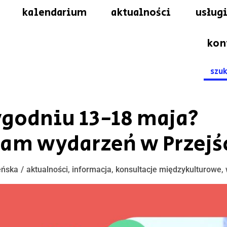
kalendarium
aktualności
usługi
kon
Searc
for:
ygodniu 13-18 maja?
m wydarzeń w Przejśc
eńska
aktualności
,
informacja
,
konsultacje międzykulturowe
,