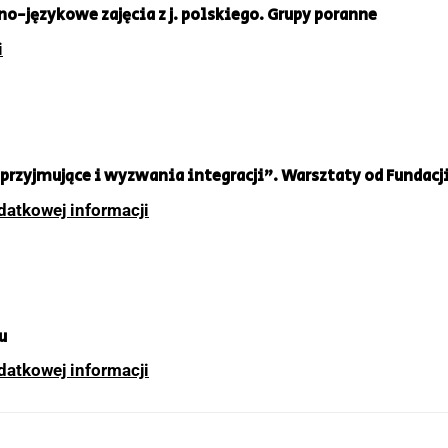
o-językowe zajęcia z j. polskiego. Grupy poranne
i
przyjmujące i wyzwania integracji”. Warsztaty od Fundacj
datkowej informacji
u
datkowej informacji