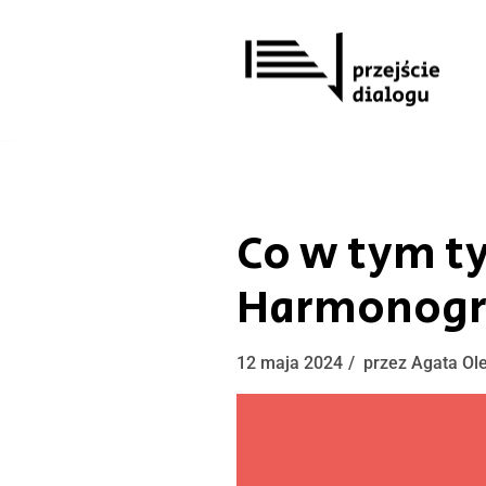
Przejdź
do
treści
Co w tym t
Harmonogra
12 maja 2024
przez
Agata Ol