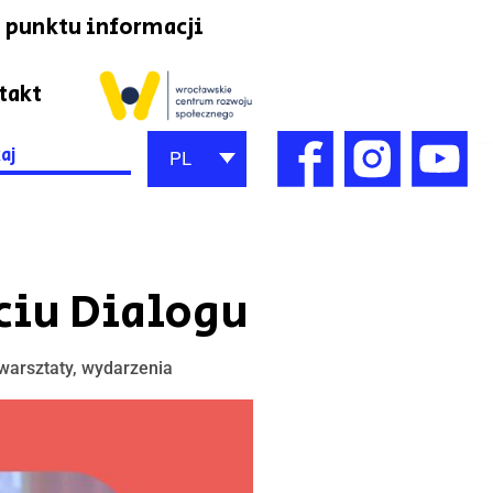
 punktu informacji
takt
h
PL
iu Dialogu
warsztaty
,
wydarzenia