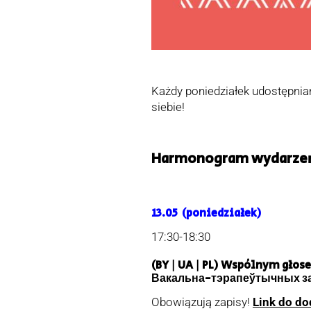
Każdy poniedziałek udostępnia
siebie!
Harmonogram wydarzeń 
13.05 (poniedziałek)
17:30-18:30
(BY | UA | PL)
Wspólnym głose
Вакальна-тэрапеўтычных за
Obowiązują zapisy!
Link do do