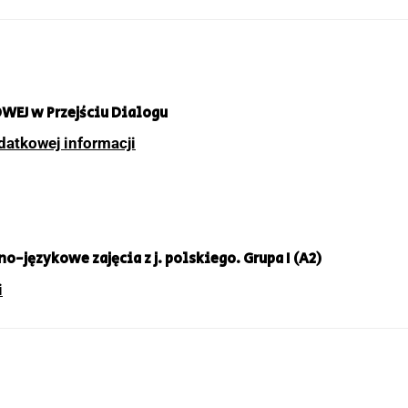
EJ w Przejściu Dialogu
datkowej informacji
o-językowe zajęcia z j. polskiego.
Grupa I (A2)
i