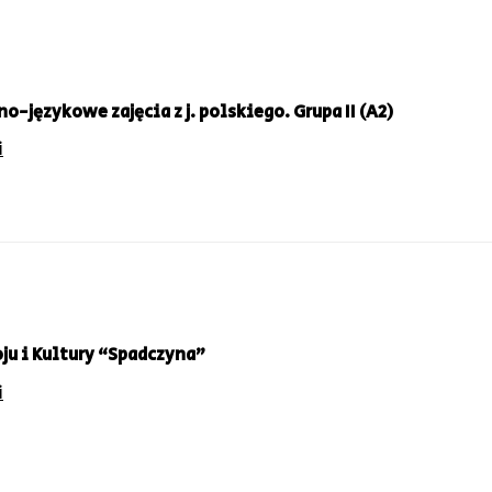
o-językowe zajęcia z j. polskiego. Grupa II (A2)
i
u i Kultury “Spadczyna”
i